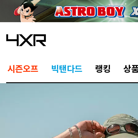
시즌오프
빅탠다드
랭킹
상