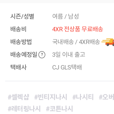
시즌/성별
여름 / 남성
배송비
4XR 전상품 무료배송
배송방법
국내배송
/
4XR배송
배송예정일
3일 이내 출고
?
택배사
CJ GLS택배
#셀렉샵
#빈티지나시
#나시티
#오
#레터링나시
#코튼나시