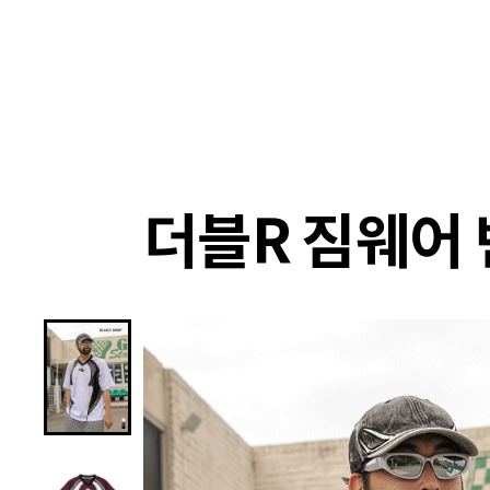
랭킹
상품
셀렉
4XR
더블R 짐웨어 