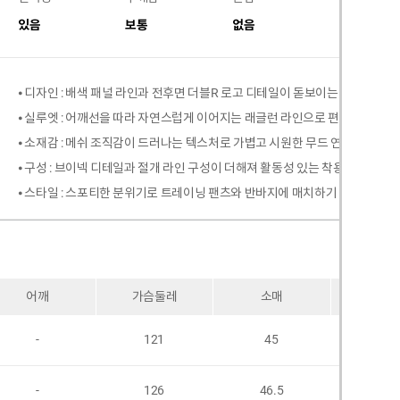
있음
보통
없음
없음
⦁ 디자인 : 배색 패널 라인과 전후면 더블R 로고 디테일이 돋보이는 짐웨어 반
⦁ 실루엣 : 어깨선을 따라 자연스럽게 이어지는 래글런 라인으로 편하게 떨어
⦁ 소재감 : 메쉬 조직감이 드러나는 텍스처로 가볍고 시원한 무드 연출
⦁ 구성 : 브이넥 디테일과 절개 라인 구성이 더해져 활동성 있는 착용감 완성
⦁ 스타일 : 스포티한 분위기로 트레이닝 팬츠와 반바지에 매치하기 좋은 캐주얼
어깨
가슴둘레
소매
암홀
-
121
45
-
-
126
46.5
-