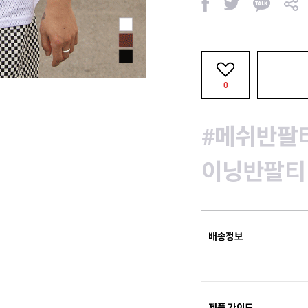
페
트
카
공
이
위
카
유
스
터
오
북
톡
0
#메쉬반팔
이닝반팔티
배송정보
제품 가이드