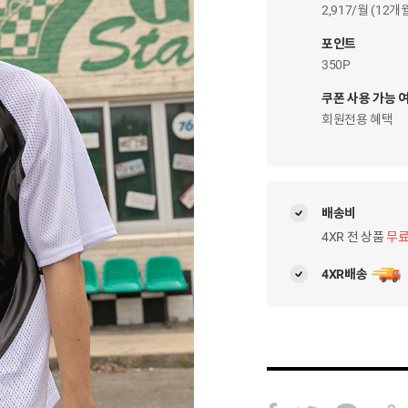
이
2,917/월 (12
자
팝
포인트
업
350P
쿠폰 사용 가능 
회원전용 혜택
배송비
4XR 전 상품
무
4XR배송