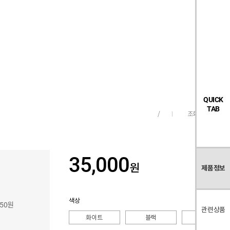
검
좋
장
멤
내
빅탠다드
시즌오프
색
아
바
버
요
구
페
목
니
이
록
지
QUICK
TAB
조회수
236
/
35,000
원
제품정보
색상
150원
관련상품
화이트
블랙
버건디