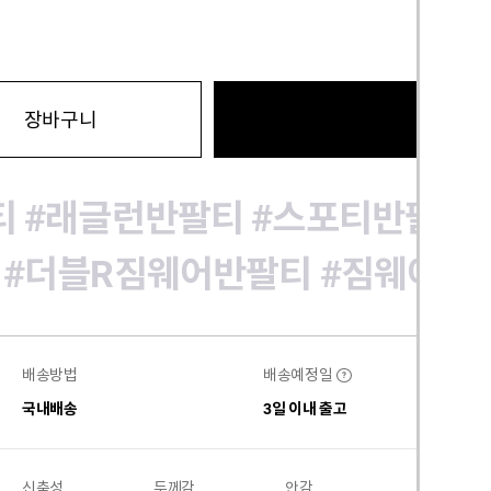
바로구
장바구니
티
#래글런반팔티
#스포티반팔티
#더블R짐웨어반팔티
#짐웨어반
배송방법
배송예정일
?
국내배송
3일 이내 출고
신축성
두께감
안감
비침