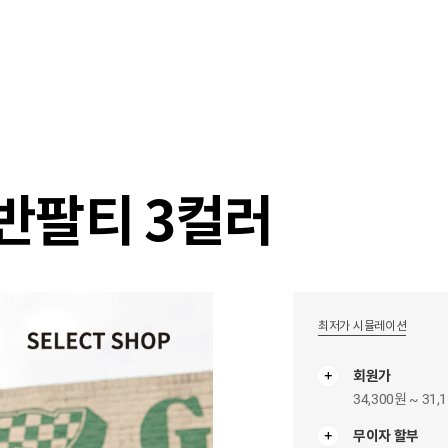
샵
매거진
스타일 룸
이벤트/세일
매장안
반팔티 3컬러
최저가 시뮬레이션
회원가
34,300원 ~ 31,
무이자 할부
무