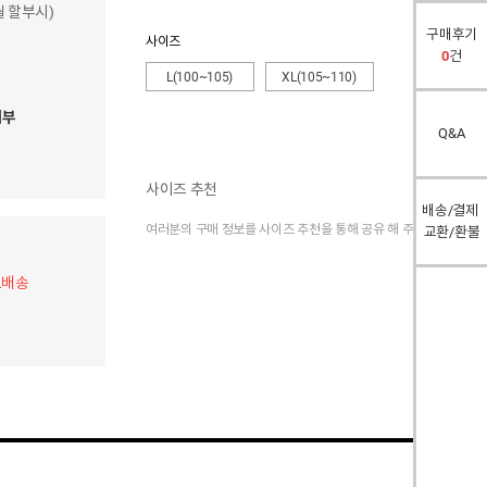
개월 할부시)
구매후기
사이즈
0
건
L(100~105)
XL(105~110)
여부
Q&A
사이즈 추천
배송/결제
여러분의 구매 정보를 사이즈 추천을 통해 공유 해 주세요.
교환/환불
료배송