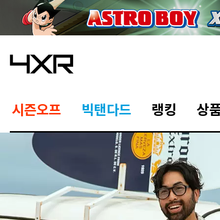
시즌오프
빅탠다드
랭킹
상