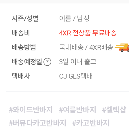
시즌/성별
여름 / 남성
배송비
4XR 전상품 무료배송
배송방법
국내배송
/
4XR배송
배송예정일
3일 이내 출고
?
택배사
CJ GLS택배
#와이드반바지
#여름반바지
#셀렉샵
#버뮤다카고반바지
#카고반바지