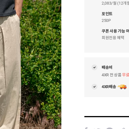
이
2,083/월 (12
자
팝
포인트
업
250P
쿠폰 사용 가능 
회원전용 혜택
배송비
4XR 전 상품
무
4XR배송