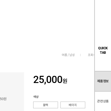
검
좋
장
멤
내
빅탠다드
시즌오프
색
아
바
버
요
구
페
목
니
이
록
지
QUICK
TAB
조회수
3,977
여름 / 남성
25,000
원
제품정보
색상
250원
관련상품
블랙
베이지