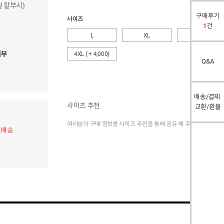
개월 할부시)
구매후기
사이즈
1
건
L
XL
2XL
여부
4XL
( + 4,000)
Q&A
배송/결제
사이즈 추천
교환/환불
여러분의 구매 정보를 사이즈 추천을 통해 공유 해 주세요.
료배송