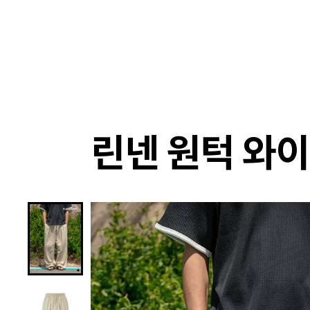
랭킹
상품
셀렉
4XR
린넨 원턱 와이