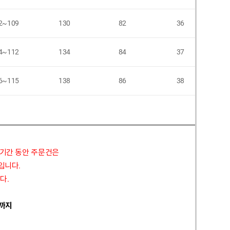
2~109
130
82
36
4~112
134
84
37
6~115
138
86
38
 기간 동안 주문건은
정입니다.
다.
 까지