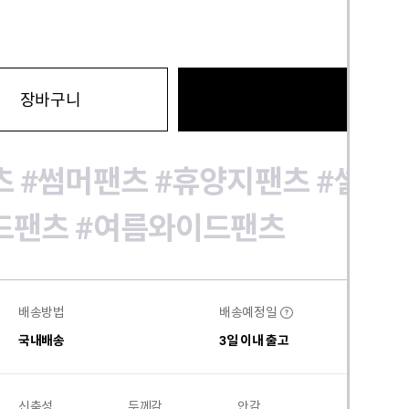
바로구
장바구니
츠
#썸머팬츠
#휴양지팬츠
#셀렉
드팬츠
#여름와이드팬츠
배송방법
배송예정일
?
국내배송
3일 이내 출고
신축성
두께감
안감
비침