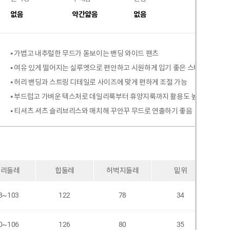
없음
약간얇음
없음
없음
⦁ 가볍고 내추럴한 무드가 돋보이는 밴딩 와이드 팬츠
⦁ 여유 있게 떨어지는 실루엣으로 편안하고 시원하게 입기 좋은 스타일
⦁ 허리 밴딩과 스트링 디테일로 사이즈에 맞게 편하게 조절 가능
⦁ 부드럽고 가벼운 텍스처로 데일리룩부터 휴양지룩까지 활용도 높은 아이템
⦁ 티셔츠 셔츠 슬리브리스와 매치해 꾸안꾸 무드로 연출하기 좋음
허리둘레
힙둘레
허벅지둘레
밑위
8~103
122
78
34
0~106
126
80
35