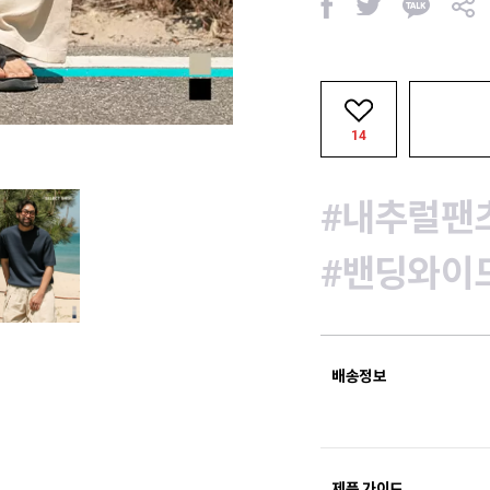
페
트
카
공
이
위
카
유
스
터
오
북
톡
14
#내추럴팬
#밴딩와이
배송정보
제품 가이드