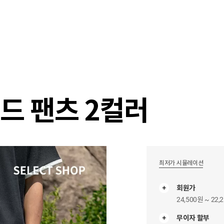
샵
매거진
스타일 룸
이벤트/세일
매장안
드 팬츠 2컬러
최저가 시뮬레이션
회원가
24,500원 ~ 22,
무이자 할부
무