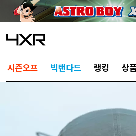
시즌오프
빅탠다드
랭킹
상