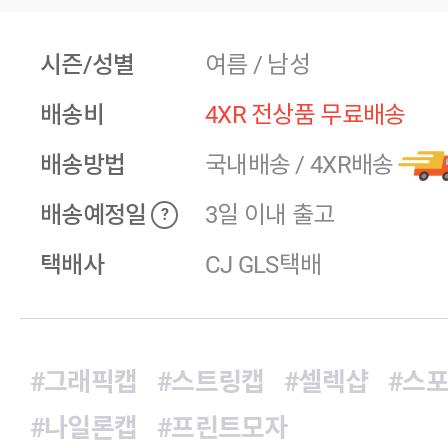
시즌/성별
여름 / 남성
배송비
4XR 전상품 무료배송
배송방법
국내배송
/
4XR배송
배송예정일
3일 이내 출고
?
택배사
CJ GLS택배
#그래픽캡
#스트링캡
#셀렉샵
#스
#나일론캡
#프린트모자