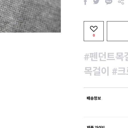
페
트
카
공
이
위
카
유
스
터
오
북
톡
0
#펜던트목
목걸이
#크
배송정보
제품 가이드