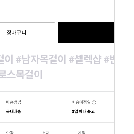
바로구
장바구니
걸이
#남자목걸이
#셀렉샵
#빈티
로스목걸이
배송방법
배송예정일
?
국내배송
3일 이내 출고
안감
소재
계절