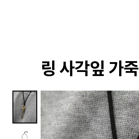
랭킹
상품
셀렉
4XR
링 사각잎 가죽