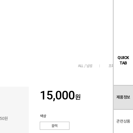
검
좋
장
멤
내
빅탠다드
시즌오프
색
아
바
버
요
구
페
목
니
이
록
지
QUICK
TAB
조회수
232
ALL / 남성
15,000
원
제품정보
색상
350원
관련상품
블랙