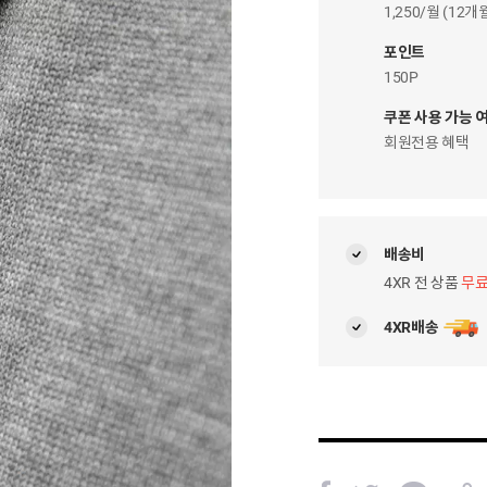
이
1,250/월 (12
자
팝
포인트
업
150P
쿠폰 사용 가능 
회원전용 혜택
배송비
4XR 전 상품
무
4XR배송