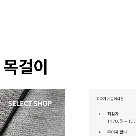
샵
매거진
스타일 룸
이벤트/세일
매장안
 목걸이
최저가 시뮬레이션
회원가
14,700원 ~ 13,
무이자 할부
무