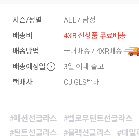
시즌/성별
ALL / 남성
배송비
4XR 전상품 무료배송
배송방법
국내배송
/
4XR배송
배송예정일
3일 이내 출고
?
택배사
CJ GLS택배
#패션선글라스
#벨로우틴트선글라스
#틴트선글라스
#블랙선글라스
#데일