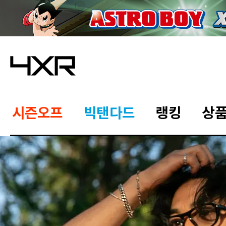
시즌오프
빅탠다드
랭킹
상