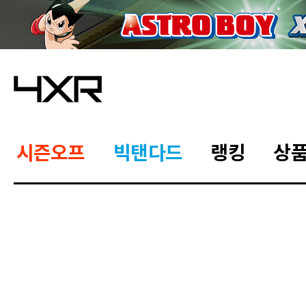
시즌오프
빅탠다드
랭킹
상