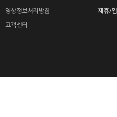
전자우편
4xrcompany@naver.com
영상정보처리방침
제휴/
주소
서울특별시 중구 다산로14길 12 (신당
호스팅사업자
(주)이퀴닉스
고객센터