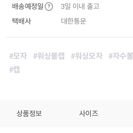
배송예정일
3일 이내 출고
?
택배사
대한통운
#모자
#워싱볼캡
#워싱모자
#자수
#캡
상품정보
사이즈