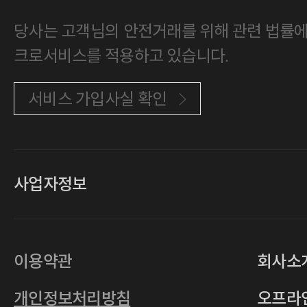
당사는 고객님의 안전거래를 위해 관련 법률에 
크로서비스를 적용하고 있습니다.
서비스 가입사실 확인
사업자정보
대표
손일락,고윤수
상호
(주)티그린
사업자등록번호
201-86-19106
이용약관
회사소
통신판매업
2011-서울중구-0149
개인정보처리방침
오프라