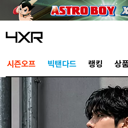
시즌오프
빅탠다드
랭킹
상