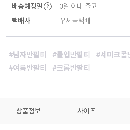
배송예정일
3일 이내 출고
?
택배사
우체국택배
#남자반팔티
#롤업반팔티
#세미크롭
#여름반팔티
#크롭반팔티
상품정보
사이즈