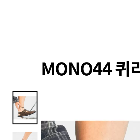
랭킹
상품
셀렉
4XR
MONO44 퀴