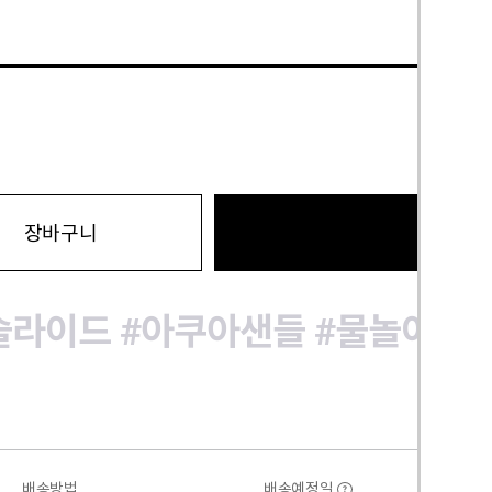
바로구
장바구니
슬라이드
#아쿠아샌들
#물놀이
#
배송방법
배송예정일
?