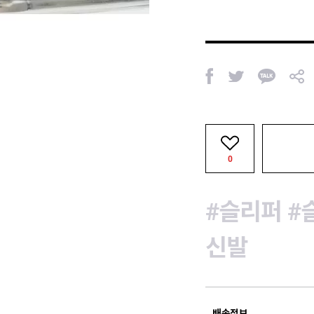
페
트
카
공
이
위
카
유
스
터
오
북
톡
0
#슬리퍼
#
신발
배송정보