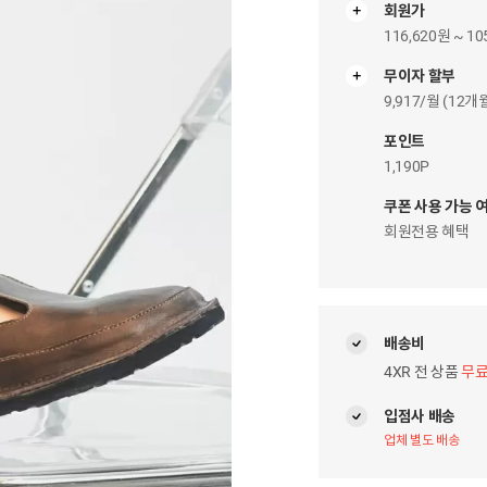
회원가
116,620원 ~ 10
무이자 할부
무
이
9,917/월 (12
자
팝
포인트
업
1,190P
쿠폰 사용 가능 
회원전용 혜택
배송비
4XR 전 상품
무
입점사 배송
업체 별도 배송