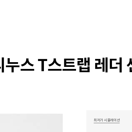
샵
매거진
스타일 룸
이벤트/세일
매장안
리누스 T스트랩 레더
최저가 시뮬레이션