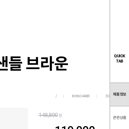
검
좋
장
멤
내
빅탠다드
시즌오프
색
아
바
버
요
구
페
목
니
이
록
지
 샌들 브라운
QUICK
TAB
제품정보
MONO44BR
조회수
142
/
148,800
원
관련상품