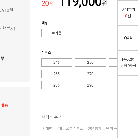
119,000
20
원
%
구매후기
5,910원
0
건
색상
개월 할부시)
브라운
Q&A
사이즈
여부
배송/결제
245
250
255
교환/환불
265
270
275
285
290
료배송
사이즈 추천
여러분의 구매 정보를 사이즈 추천을 통해 공유 해 주세요.