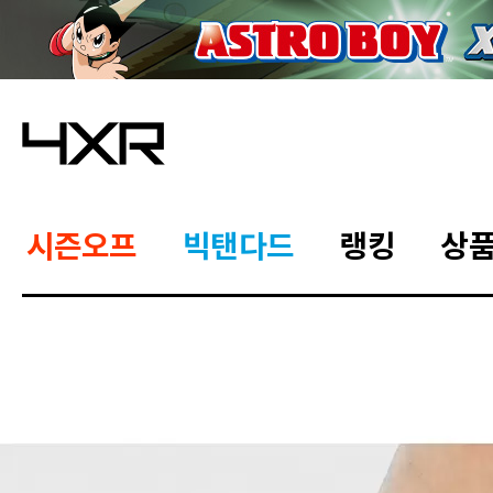
시즌오프
빅탠다드
랭킹
상