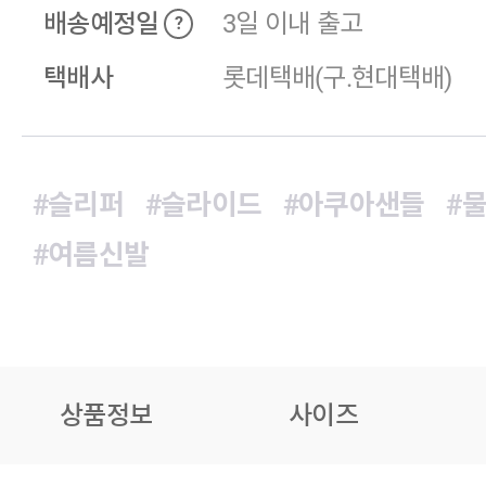
배송예정일
3일 이내 출고
?
택배사
롯데택배(구.현대택배)
#슬리퍼
#슬라이드
#아쿠아샌들
#
#여름신발
상품정보
사이즈