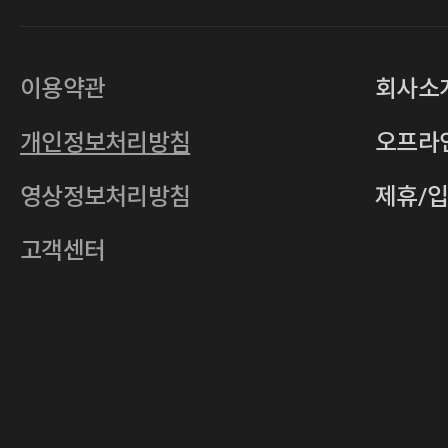
대표
손일락,고윤수
상호
(주)티그린
사업자등록번호
201-86-19106
이용약관
회사소
통신판매업
2011-서울중구-0149
개인정보처리방침
오프라
전자우편
4xrcompany@naver.com
영상정보처리방침
제휴/
주소
서울특별시 중구 다산로14길 12 (신당
호스팅사업자
(주)이퀴닉스
고객센터