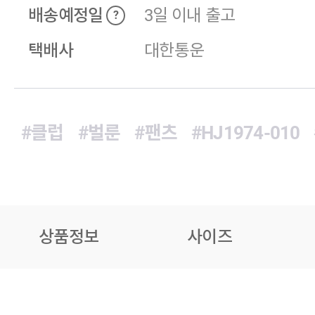
배송예정일
3일 이내 출고
?
택배사
대한통운
#클럽
#벌룬
#팬츠
#HJ1974-010
상품정보
사이즈