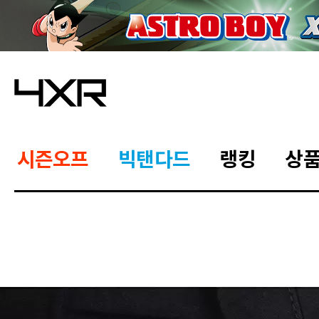
시즌오프
빅탠다드
랭킹
상