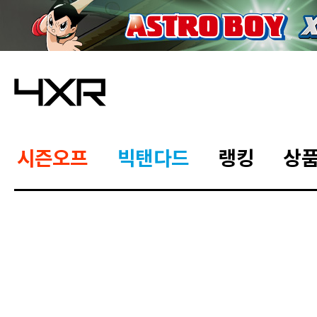
시즌오프
빅탠다드
랭킹
상