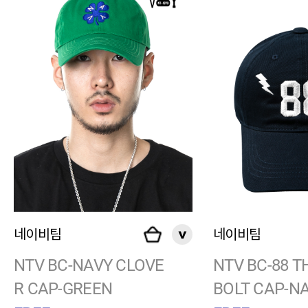
네이비팀
네이비팀
NTV BC-NAVY CLOVE
NTV BC-88 
R CAP-GREEN
BOLT CAP-N