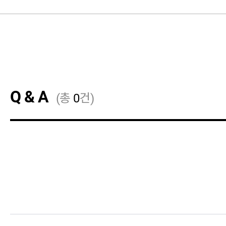
Q & A
(총
0
건)