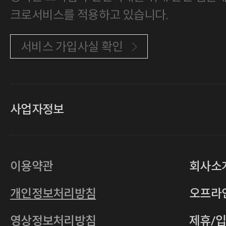
크로서비스를 적용하고 있습니다.
서비스 가입사실 확인
사업자정보
대표
손일락,고윤수
상호
(주)티그린
사업자등록번호
201-86-19106
이용약관
회사소
통신판매업
2011-서울중구-0149
개인정보처리방침
오프라
전자우편
4xrcompany@naver.com
영상정보처리방침
제휴/
주소
서울특별시 중구 다산로14길 12 (신당