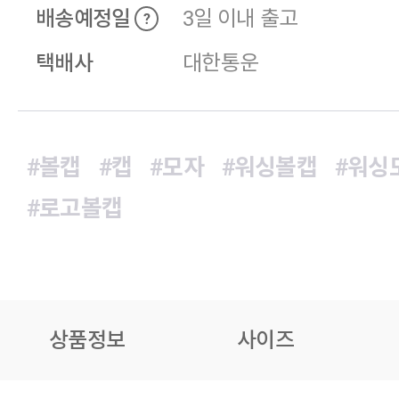
배송예정일
3일 이내 출고
?
택배사
대한통운
#볼캡
#캡
#모자
#워싱볼캡
#워싱
#로고볼캡
상품정보
사이즈