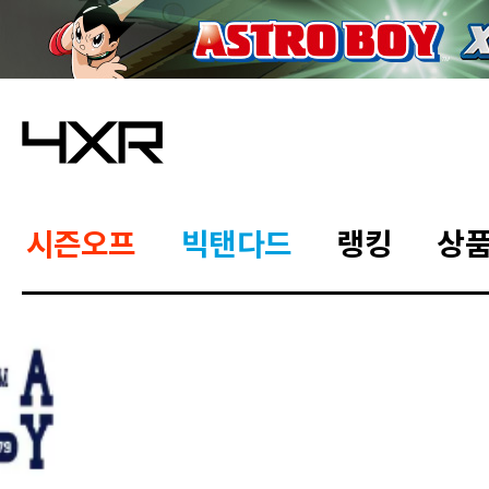
시즌오프
빅탠다드
랭킹
상