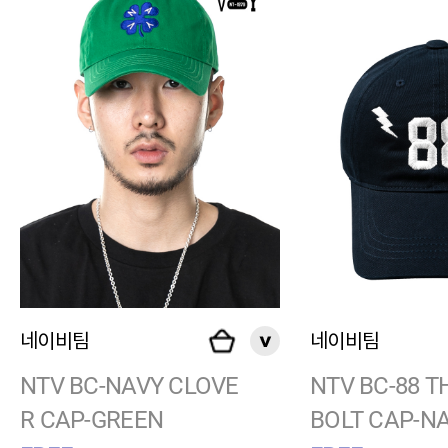
네이비팀
네이비팀
NTV BC-NAVY CLOVE
NTV BC-88 
R CAP-GREEN
BOLT CAP-N