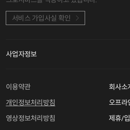
서비스 가입사실 확인
사업자정보
대표
손일락,고윤수
상호
(주)티그린
사업자등록번호
201-86-19106
이용약관
회사소
통신판매업
2011-서울중구-0149
개인정보처리방침
오프라
전자우편
4xrcompany@naver.com
영상정보처리방침
제휴/
주소
서울특별시 중구 다산로14길 12 (신당