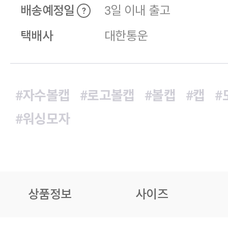
배송예정일
3일 이내 출고
?
택배사
대한통운
#자수볼캡
#로고볼캡
#볼캡
#캡
#
#워싱모자
상품정보
사이즈