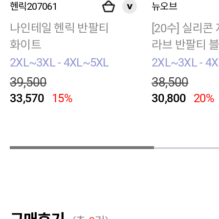
헨릭207061
뉴오브
나인테일 헨릭 반팔티
[20수] 실리콘
화이트
라브 반팔티 
이
2XL~3XL - 4XL~5XL
2XL~3XL - 4
39,500
38,500
33,570
15%
30,800
20%