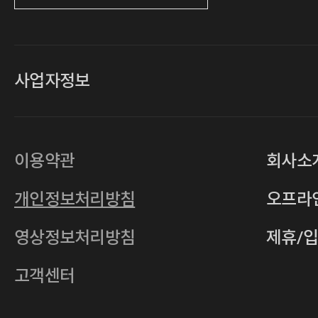
사업자정보
대표
손일락,고윤수
상호
(주)티그린
사업자등록번호
201-86-19106
이용약관
회사소
통신판매업
2011-서울중구-0149
개인정보처리방침
오프라
전자우편
4xrcompany@naver.com
영상정보처리방침
제휴/
주소
서울특별시 중구 다산로14길 12 (신당
호스팅사업자
(주)이퀴닉스
고객센터