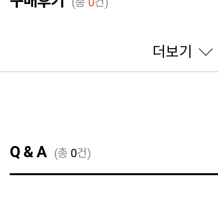
구매후기
(총
0
건)
더보기
Q & A
(총
0
건)