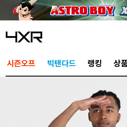
시즌오프
빅탠다드
랭킹
상