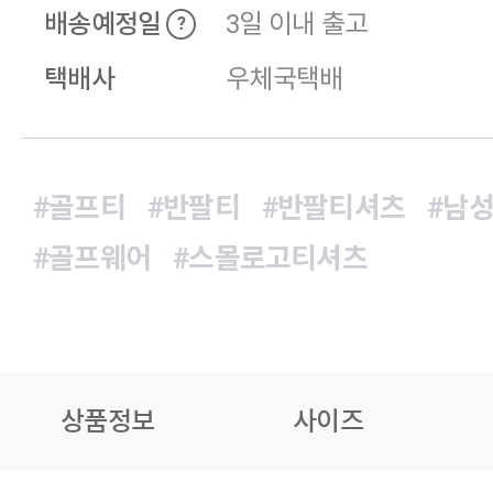
배송예정일
3일 이내 출고
?
택배사
우체국택배
#골프티
#반팔티
#반팔티셔츠
#남
#골프웨어
#스몰로고티셔츠
상품정보
사이즈