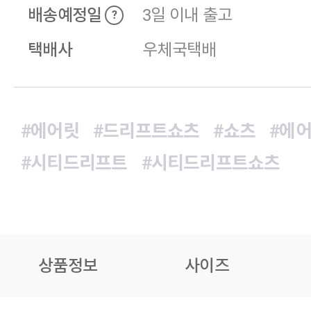
배송예정일
3일 이내 출고
?
택배사
우체국택배
#에어릿
#드리프트쇼츠
#쇼츠
#에
#시티드리프트
#시티드리프트쇼츠
상품정보
사이즈