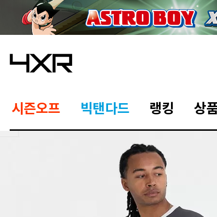
시즌오프
빅탠다드
랭킹
상