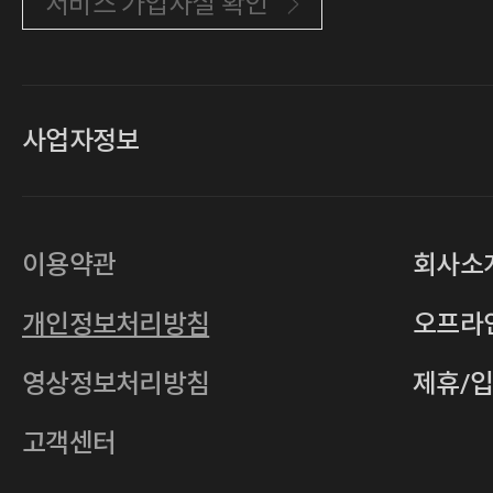
서비스 가입사실 확인
사업자정보
대표
손일락,고윤수
상호
(주)티그린
사업자등록번호
201-86-19106
이용약관
회사소
통신판매업
2011-서울중구-0149
개인정보처리방침
오프라
전자우편
4xrcompany@naver.com
영상정보처리방침
제휴/
주소
서울특별시 중구 다산로14길 12 (신당
호스팅사업자
(주)이퀴닉스
고객센터