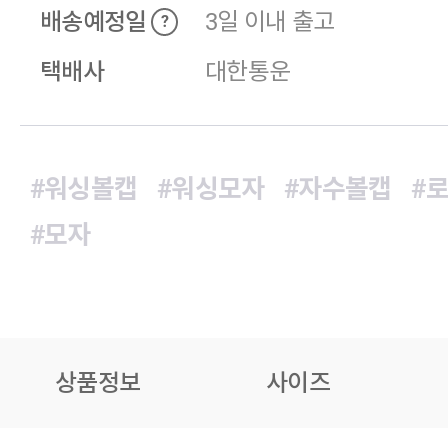
배송예정일
3일 이내 출고
?
택배사
대한통운
#워싱볼캡
#워싱모자
#자수볼캡
#
#모자
상품정보
사이즈