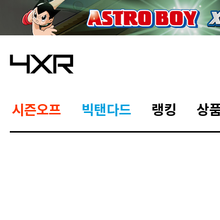
시즌오프
빅탠다드
랭킹
상