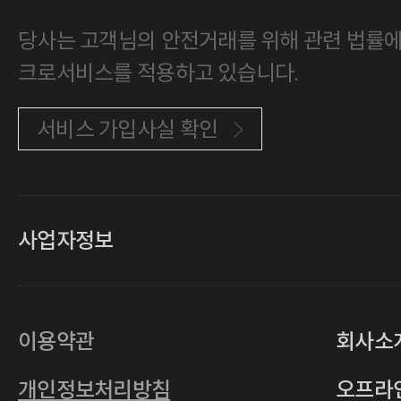
당사는 고객님의 안전거래를 위해 관련 법률에 
크로서비스를 적용하고 있습니다.
서비스 가입사실 확인
사업자정보
대표
손일락,고윤수
상호
(주)티그린
사업자등록번호
201-86-19106
이용약관
회사소
통신판매업
2011-서울중구-0149
개인정보처리방침
오프라