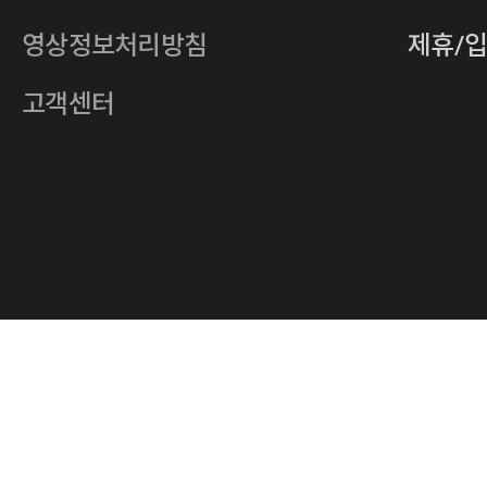
전자우편
4xrcompany@naver.com
영상정보처리방침
제휴/
주소
서울특별시 중구 다산로14길 12 (신당
호스팅사업자
(주)이퀴닉스
고객센터