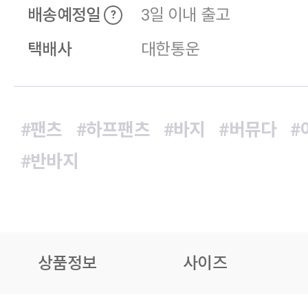
배송예정일
3일 이내 출고
?
택배사
대한통운
#팬츠
#하프팬츠
#바지
#버뮤다
#
#반바지
상품정보
사이즈