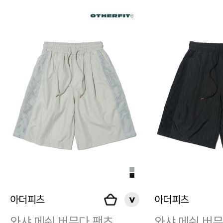
아더피츠
아더피츠
와샤 메쉬 버뮤다 팬츠
와샤 메쉬 버