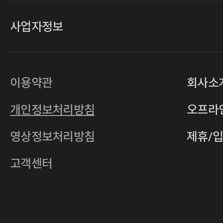
사업자정보
대표
손일락,고윤수
상호
(주)티그린
사업자등록번호
201-86-19106
이용약관
회사소
통신판매업
2011-서울중구-0149
개인정보처리방침
오프라
전자우편
4xrcompany@naver.com
영상정보처리방침
제휴/
주소
서울특별시 중구 다산로14길 12 (신당
호스팅사업자
(주)이퀴닉스
고객센터