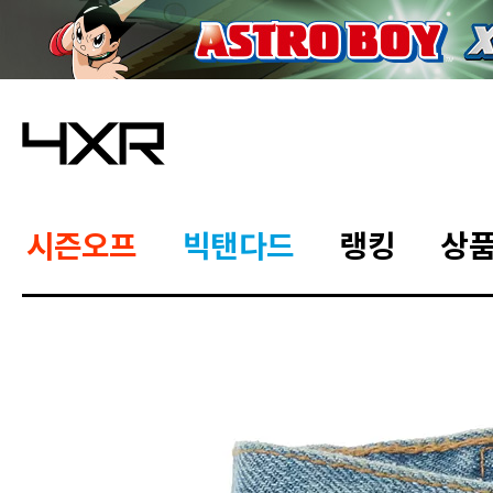
시즌오프
빅탠다드
랭킹
상