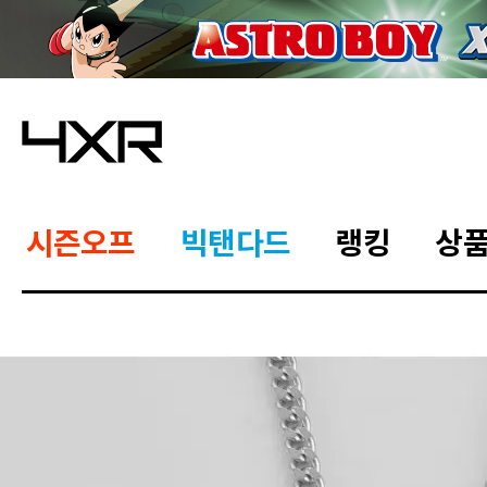
시즌오프
빅탠다드
랭킹
상