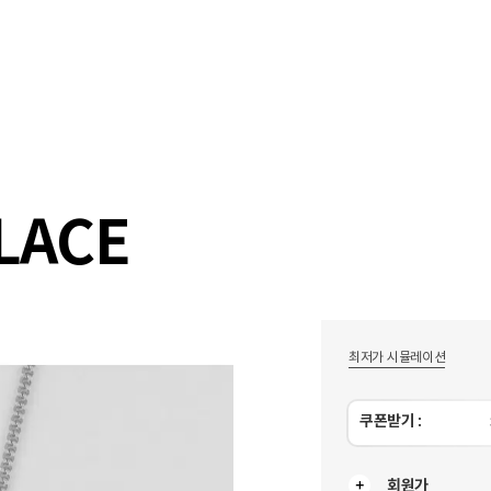
샵
매거진
스타일 룸
이벤트/세일
매장안
LACE
최저가 시뮬레이션
쿠폰받기 :
회원가