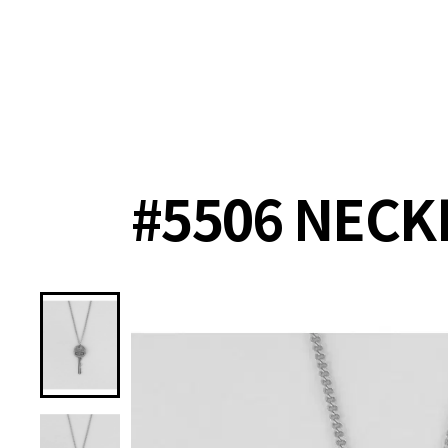
랭킹
상품
셀렉
4XR
#5506 NECK