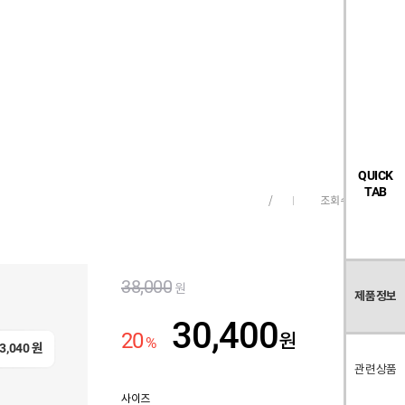
검
좋
장
멤
내
빅탠다드
시즌오프
색
아
바
버
요
구
페
목
니
이
록
지
QUICK
TAB
조회수
3,161
/
38,000
원
제품정보
30,400
20
원
%
3,040
원
관련상품
사이즈