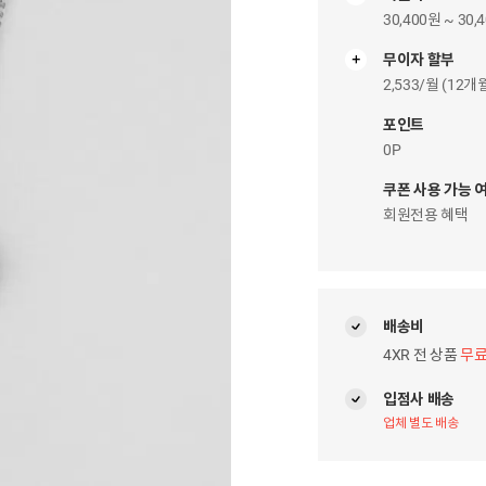
30,400원 ~ 30,
무이자 할부
무
이
2,533/월 (12
자
팝
포인트
업
0P
쿠폰 사용 가능 
회원전용 혜택
배송비
4XR 전 상품
무
입점사 배송
업체 별도 배송