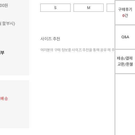
400원
S
M
L
구매후기
0
건
개월 할부시)
Q&A
사이즈 추천
여러분의 구매 정보를 사이즈 추천을 통해 공유 해 주세요.
여부
배송/결제
교환/환불
료배송