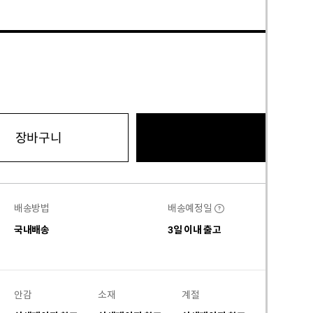
바로구
장바구니
배송방법
배송예정일
?
국내배송
3일 이내 출고
안감
소재
계절