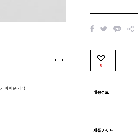
페
트
카
공
이
위
카
유
스
터
오
북
톡
이
다
전
음
0
치기 아쉬운 가격
배송정보
제품 가이드