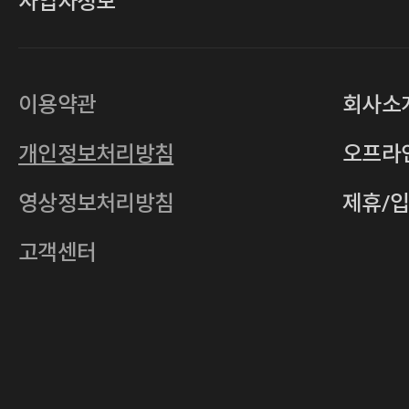
사업자정보
대표
손일락,고윤수
상호
(주)티그린
사업자등록번호
201-86-19106
이용약관
회사소
통신판매업
2011-서울중구-0149
개인정보처리방침
오프라
전자우편
4xrcompany@naver.com
영상정보처리방침
제휴/
주소
서울특별시 중구 다산로14길 12 (신당
호스팅사업자
(주)이퀴닉스
고객센터