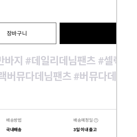
바로구
장바구니
반바지
#데일리데님팬츠
#셀렉샵
블랙버뮤다데님팬츠
#버뮤다데님팬
배송방법
배송예정일
?
국내배송
3일 이내 출고