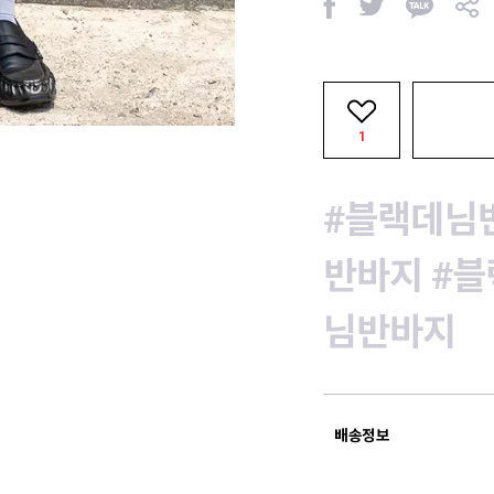
페
트
카
공
이
위
카
유
스
터
오
북
톡
1
#블랙데님
반바지
#
님반바지
배송정보