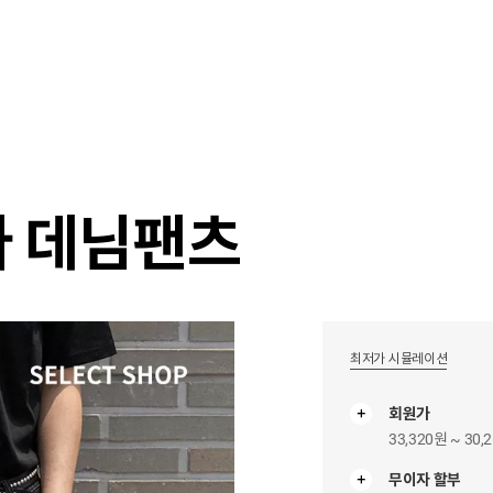
샵
매거진
스타일 룸
이벤트/세일
매장안
다 데님팬츠
최저가 시뮬레이션
회원가
33,320원 ~ 30,
무이자 할부
무