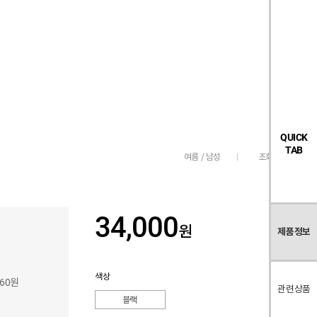
검
좋
장
멤
내
빅탠다드
시즌오프
색
아
바
버
요
구
페
목
니
이
록
지
QUICK
TAB
조회수
136
여름 / 남성
34,000
원
제품정보
색상
260원
관련상품
블랙