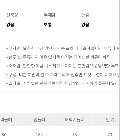
신축성
두께감
안감
비침
없음
보통
없음
없음
⦁ 디자인 : 깔끔한 데님 라인과 기본 포켓 디테일이 들어간 버뮤다 팬츠 타입 구
⦁ 실루엣 : 무릎까지 여유 있게 떨어지는 와이드한 버뮤다 쉐입
⦁ 소재감 : 탄탄한 데님 텍스처가 느껴지는 표면감으로 담백한 무드 연출
⦁ 구성 : 버튼 여밈과 벨트 고리 그리고 전후면 포켓 구성이 더해져 안정감 있는
⦁ 스타일 : 캐주얼한 분위기로 다양한 상의와 매치하기 좋은 데일리 스타일
허리둘레
힙둘레
허벅지둘레
밑위
86
132
78
29