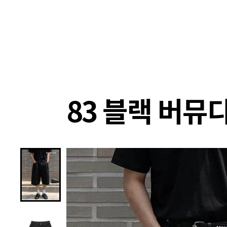
랭킹
상품
셀렉
4XR
83 블랙 버뮤