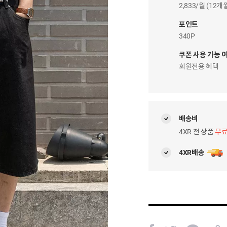
이
2,833/월 (12
자
팝
포인트
업
340P
쿠폰 사용 가능 
회원전용 혜택
배송비
4XR 전 상품
무
4XR배송