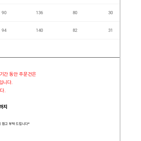
90
136
80
30
94
140
82
31
 기간 동안 주문건은
정입니다.
다.
 까지
시 참고 부탁 드립니다*