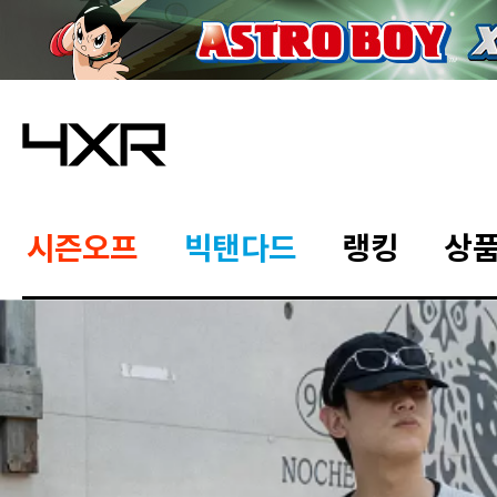
시즌오프
빅탠다드
랭킹
상