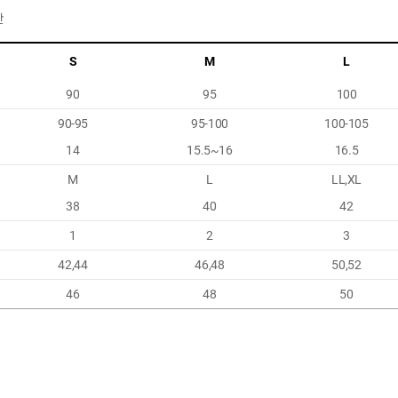
반
S
M
L
90
95
100
90-95
95-100
100-105
14
15.5~16
16.5
M
L
LL,XL
38
40
42
1
2
3
42,44
46,48
50,52
46
48
50