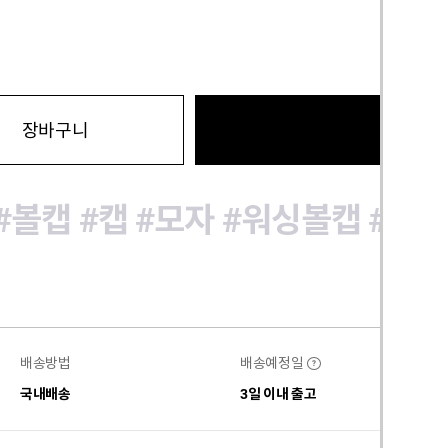
바로구
장바구니
#볼캡
#캡
#모자
#워싱볼캡
#워
배송방법
배송예정일
?
국내배송
3일 이내 출고