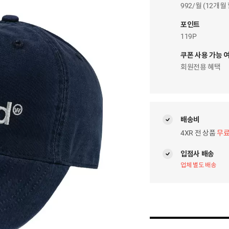
이
992/월 (12개월
자
팝
포인트
업
119P
쿠폰 사용 가능 
회원전용 혜택
배송비
4XR 전 상품
무
입점사 배송
업체 별도 배송