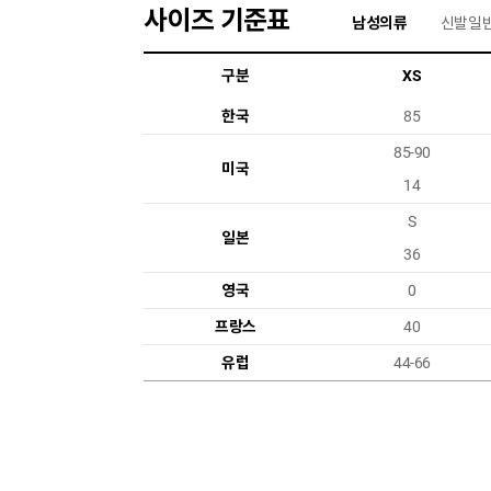
사이즈 기준표
남성의류
신발일
구분
XS
한국
85
85-90
미국
14
S
일본
36
영국
0
프랑스
40
유럽
44-66