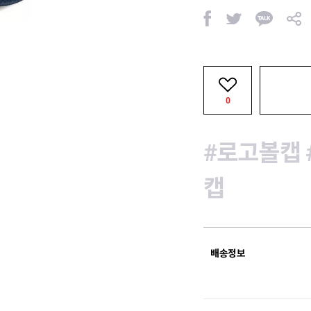
페
트
카
공
이
위
카
유
스
터
오
북
톡
0
#로고볼캡
캡
배송정보