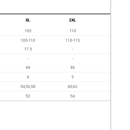
XL
2XL
3XL
105
110
115
105-110
110-115
115-120
17.5
-
-
-
-
-
44
46
48
4
5
6
54,56,58
60,62
64,66
52
54
56