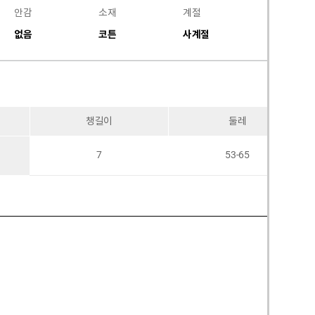
안감
소재
계절
없음
코튼
사계절
챙길이
둘레
7
53-65