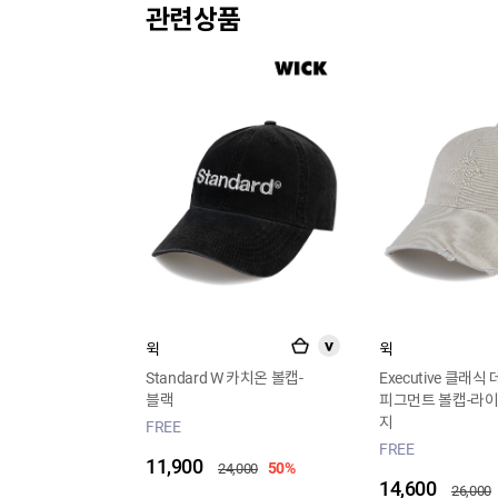
관련상품
윅
윅
>
Standard W 카치온 볼캡-
Executive 클래식
블랙
피그먼트 볼캡-라
지
FREE
FREE
11,900
50%
24,000
14,600
26,000