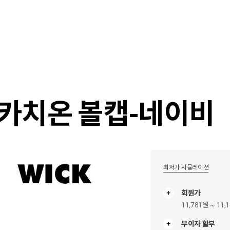
샵
매거진
스타일 룸
이벤트/세일
매장안
W 카치온 볼캡-네이비
최저가 시뮬레이션
회원가
11,781원 ~ 11,
무이자 할부
무