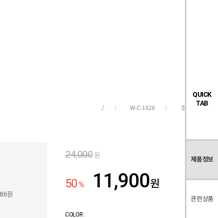
검
좋
장
멤
내
빅탠다드
시즌오프
색
아
바
버
요
구
페
목
니
이
록
지
QUICK
TAB
W-C-1626
조회수
86
/
24,000
원
제품정보
11,900
50
원
%
186원
관련상품
COLOR