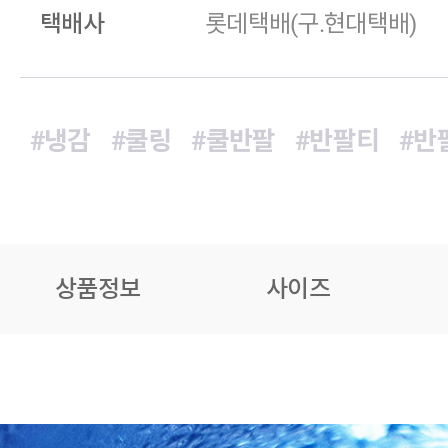
택배사
롯데택배(구.현대택배)
#냉감
#쿨링
#쿨반팔
#반팔티
#반
상품정보
사이즈