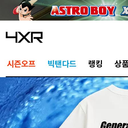
시즌오프
빅탠다드
랭킹
상