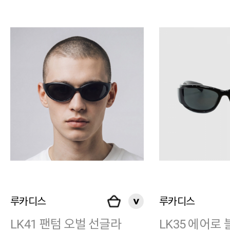
루카디스
루카디스
LK41 팬텀 오벌 선글라
LK35 에어로