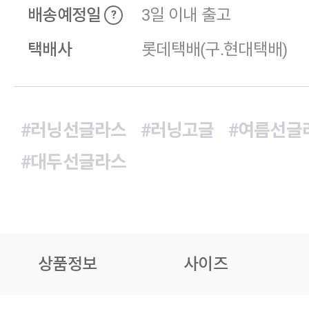
배송예정일
3일 이내 출고
?
택배사
롯데택배(구.현대택배)
#러닝선글라스
#러닝고글
#여름선글
#대두선글라스
상품정보
사이즈