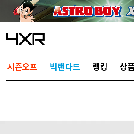
시즌오프
빅탠다드
랭킹
상