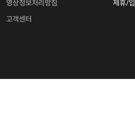
영상정보처리방침
제휴/
주소
서울특별시 중구 다산로14길 12 (신당
호스팅사업자
(주)이퀴닉스
고객센터