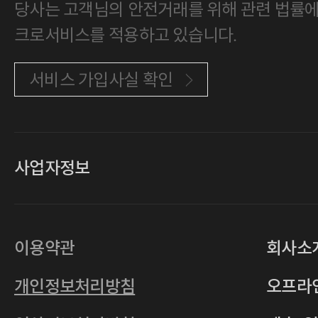
당사는 고객님의 안전거래를 위해 관련 법률에 
크로서비스를 적용하고 있습니다.
서비스 가입사실 확인
사업자정보
대표
손일락,고윤수
상호
(주)티그린
사업자등록번호
201-86-19106
이용약관
회사소
통신판매업
2011-서울중구-0149
개인정보처리방침
오프라
전자우편
4xrcompany@naver.com