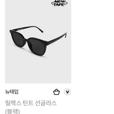
뉴테입
릴렉스 틴트 선글라스
(블랙)