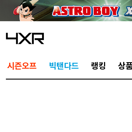
시즌오프
빅탠다드
랭킹
상