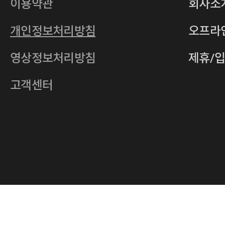
사업자등록번호
201-86-19106
이용약관
회사소
통신판매업
2011-서울중구-0149
개인정보처리방침
오프라
전자우편
4xrcompany@naver.com
영상정보처리방침
제휴/
주소
서울특별시 중구 다산로14길 12 (신당
호스팅사업자
(주)이퀴닉스
고객센터