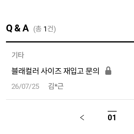
Q & A
(총
1
건)
기타
블래컬러 사이즈 재입고 문의
26/07/25
김*근
01
이
전