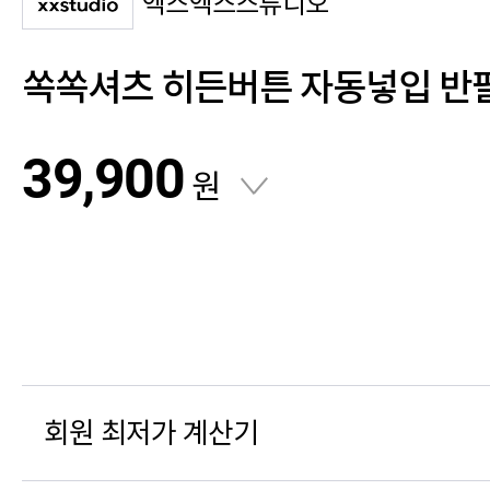
엑스엑스스튜디오
쏙쏙셔츠 히든버튼 자동넣입 반
39,900
원
회원 최저가 계산기