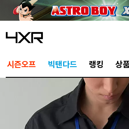
시즌오프
빅탠다드
랭킹
상