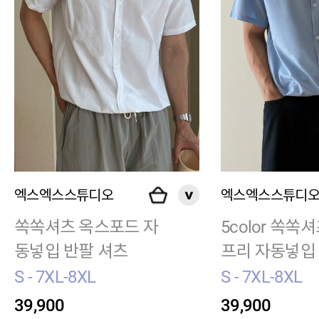
엑스엑스스튜디오
엑스엑스스튜디
쏙쏙셔츠 옥스포드 자
5color 쏙쏙
동넣입 반팔 셔츠
프리 자동넣입
츠
S - 7XL-8XL
S - 7XL-8XL
39,900
39,900