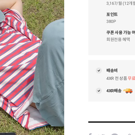
이
3,167/월 (12
자
팝
포인트
업
380P
쿠폰 사용 가능 
회원전용 혜택
배송비
4XR 전 상품
무
4XR배송