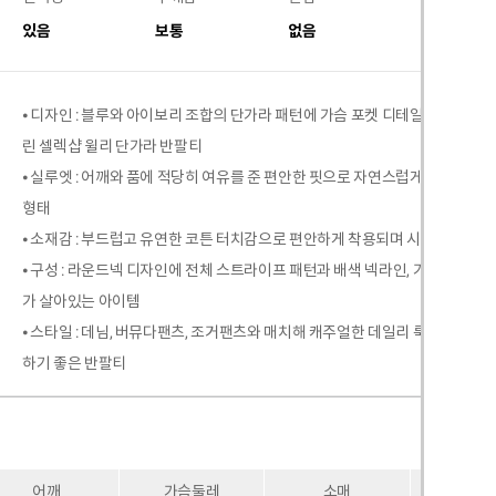
있음
보통
없음
없음
⦁ 디자인 : 블루와 아이보리 조합의 단가라 패턴에 가슴 포켓 디테일을 더해 
린 셀렉샵 윌리 단가라 반팔티
⦁ 실루엣 : 어깨와 품에 적당히 여유를 준 편안한 핏으로 자연스럽게 떨어져 
형태
⦁ 소재감 : 부드럽고 유연한 코튼 터치감으로 편안하게 착용되며 시즌 내내 활
⦁ 구성 : 라운드넥 디자인에 전체 스트라이프 패턴과 배색 넥라인, 가슴 포켓
가 살아있는 아이템
⦁ 스타일 : 데님, 버뮤다팬츠, 조거팬츠와 매치해 캐주얼한 데일리 룩부터 경
하기 좋은 반팔티
어깨
가슴둘레
소매
암홀