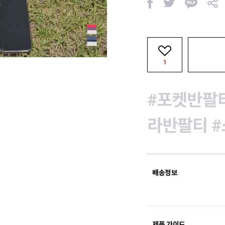
페
트
카
공
이
위
카
유
스
터
오
북
톡
1
#포켓반팔
라반팔티
배송정보
제품 가이드