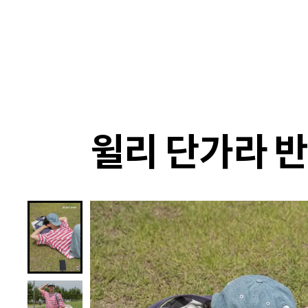
랭킹
상품
셀렉
4XR
윌리 단가라 