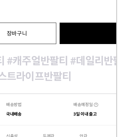
바로구
장바구니
티
#캐주얼반팔티
#데일리반팔티
#스트라이프반팔티
배송방법
배송예정일
?
국내배송
3일 이내 출고
신축성
두께감
안감
비침