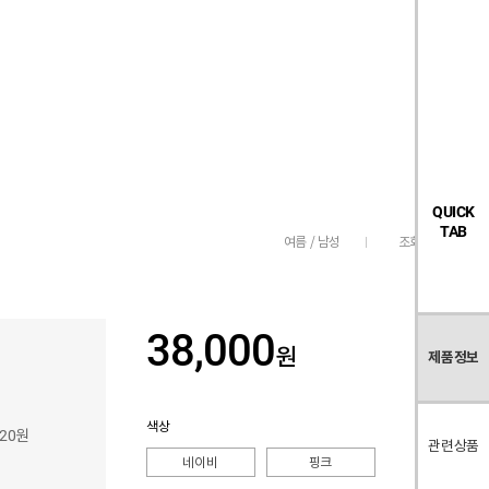
검
좋
장
멤
내
빅탠다드
시즌오프
색
아
바
버
요
구
페
목
니
이
록
지
QUICK
TAB
조회수
135
여름 / 남성
38,000
원
제품정보
색상
820원
관련상품
네이비
핑크