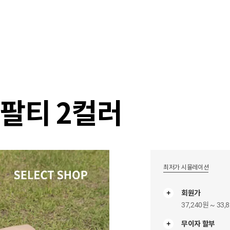
샵
매거진
스타일 룸
이벤트/세일
매장안
반팔티 2컬러
최저가 시뮬레이션
회원가
37,240원 ~ 33,
무이자 할부
무