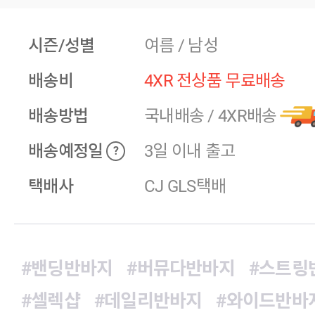
시즌/성별
여름 / 남성
배송비
4XR 전상품 무료배송
배송방법
국내배송
/
4XR배송
배송예정일
3일 이내 출고
?
택배사
CJ GLS택배
#밴딩반바지
#버뮤다반바지
#스트링
#셀렉샵
#데일리반바지
#와이드반바