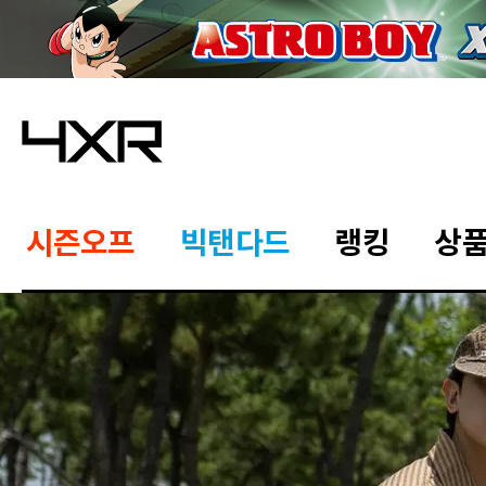
시즌오프
빅탠다드
랭킹
상