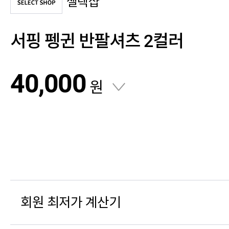
셀렉샵
서핑 펭귄 반팔셔츠 2컬러
40,000
원
회원 최저가 계산기