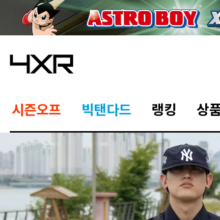
시즌오프
빅탠다드
랭킹
상