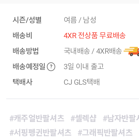
시즌/성별
여름 / 남성
배송비
4XR 전상품 무료배송
배송방법
국내배송
/
4XR배송
배송예정일
3일 이내 출고
?
택배사
CJ GLS택배
#캐주얼반팔셔츠
#셀렉샵
#남자반팔
#서핑펭귄반팔셔츠
#그래픽반팔셔츠