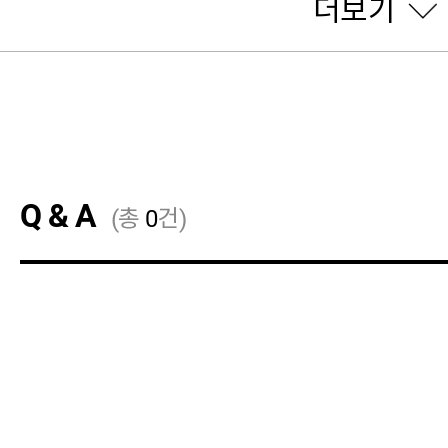
더보기
Q & A
(총
0
건)