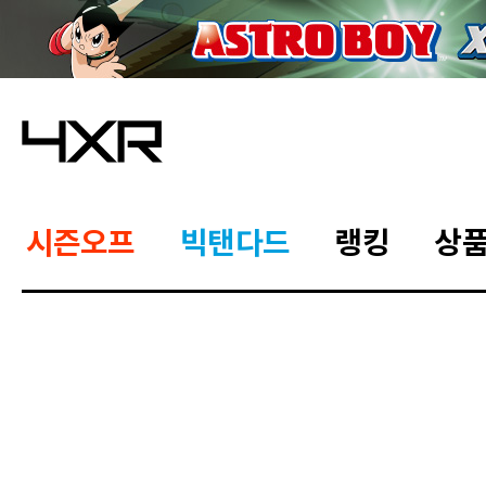
시즌오프
빅탠다드
랭킹
상