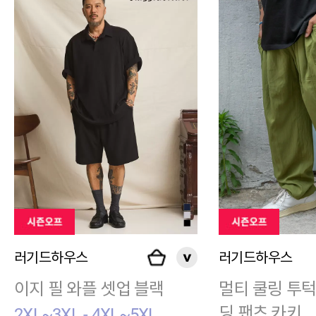
러기드하우스
러기드하우스
이지 필 와플 셋업 블랙
멀티 쿨링 투턱
딩 팬츠 카키
2XL~3XL - 4XL~5XL