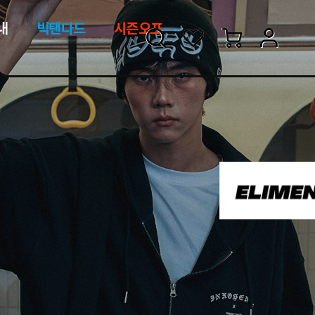
검
좋
장
멤
내
빅탠다드
시즌오프
색
아
바
버
요
구
페
목
니
이
록
지