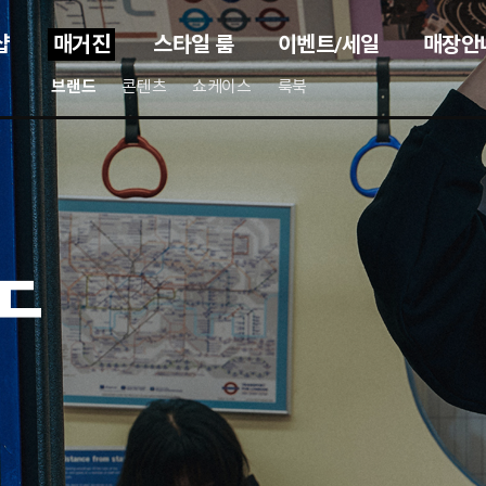
샵
매거진
스타일 룸
이벤트/세일
매장안
브랜드
콘텐츠
쇼케이스
룩북
노