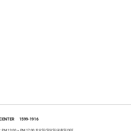
Benefit
So
구매혜택
정렬
세일상품
조
단독상품
신
쿠폰
인
클리어런스
낮은
타임세일
높은
주말특가
할
상품
 CENTER
1599-1916
 PM 13:00 ~ PM 17:00 토요일/일요일/공휴일 OFF