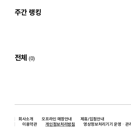
주간 랭킹
Category
Price
카테고리
가격대
자켓
5만원이하
집업
5만원 이상 ~ 10만원 
점퍼
10만원 이상 ~ 20만
전체
(0)
가디건
20만원 이상 ~ 30만
코트
원 ~
원
패딩
베스트
회사소개
오프라인 매장안내
제휴/입점안내
이용약관
개인정보처리방침
영상정보처리기기 운영ㆍ관리