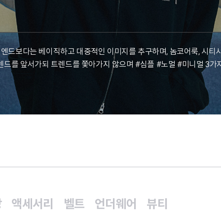
 하이엔드보다는 베이직하고 대중적인 이미지를 추구하며, 놈코어룩, 시
 트렌드를 앞서가되 트렌드를 쫓아가지 않으며 #심플 #노멀 #미니멀 3가
방
액세서리
벨트
언더웨어
뷰티