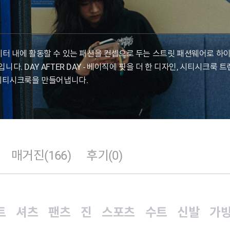
6킬로미터 내에 활동할 수 있는 패션을 컨셉으로 두는 스트릿 패션웨어로
. DAY AFTER DAY - 베이직에 핏을 더 한 디자인, 시티시크룩
시티시크룩을 만들어냅니다.
매거진(166)
후기(0)
트
셔츠
팬츠
진
스포츠
수트
신발
가