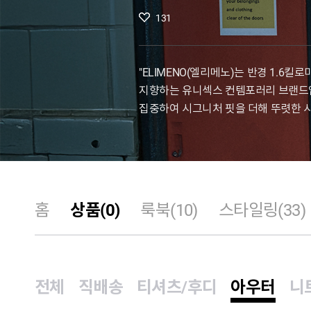
131
"ELIMENO(엘리메노)는 반경 1.
지향하는 유니섹스 컨템포러리 브랜드입니다
집중하여 시그니처 핏을 더해 뚜렷한 
홈
상품(0)
룩북(10)
스타일링(33)
전체
직배송
티셔츠/후디
아우터
니