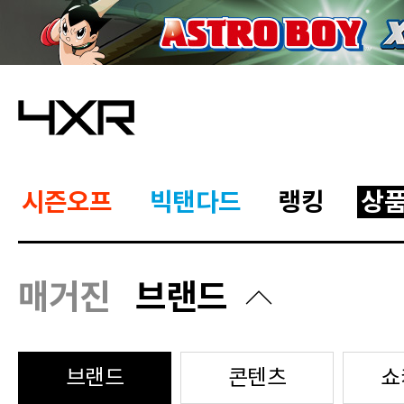
시즌오프
빅탠다드
랭킹
상
매거진
브랜드
브랜드
콘텐츠
쇼