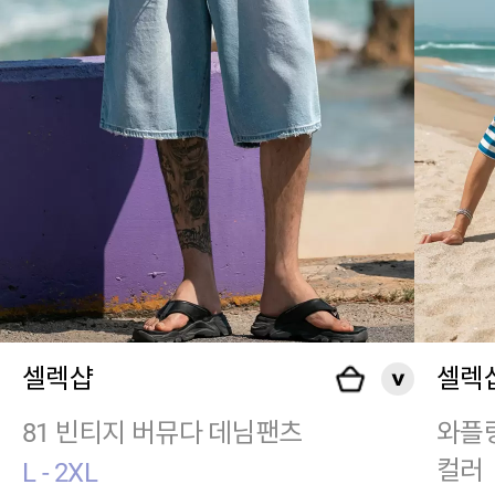
셀렉샵
셀렉
81 빈티지 버뮤다 데님팬츠
와플
컬러
L - 2XL