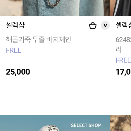
셀렉샵
셀렉
해골가죽 두줄 바지체인
624
러
FREE
FRE
25,000
17,