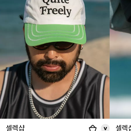
셀렉샵
셀렉