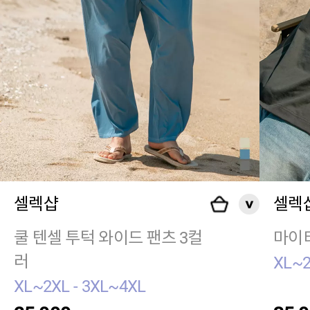
셀렉샵
셀렉
쿨 텐셀 투턱 와이드 팬츠 3컬
마이티
러
XL~2
XL~2XL - 3XL~4XL