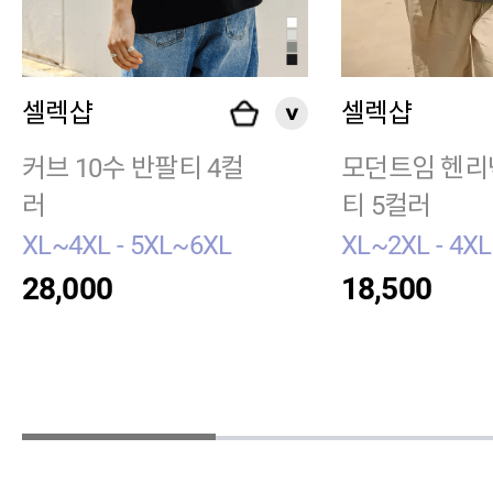
셀렉샵
셀렉샵
커브 10수 반팔티 4컬
모던트임 헨리
러
티 5컬러
XL~4XL - 5XL~6XL
XL~2XL - 4XL
28,000
18,500