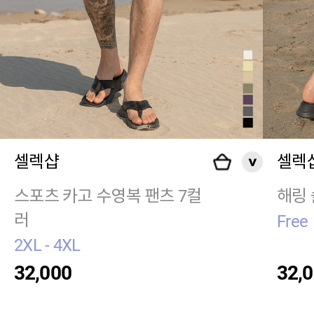
셀렉샵
셀렉
스포츠 카고 수영복 팬츠 7컬
해링 
러
Free
2XL - 4XL
32,000
32,