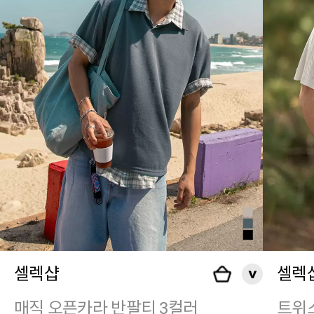
셀렉샵
셀렉
매직 오픈카라 반팔티 3컬러
트위