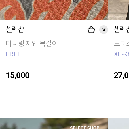
셀렉샵
셀렉
미니링 체인 목걸이
노티스
FREE
XL~
15,000
27,