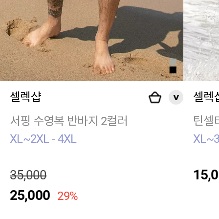
셀렉샵
셀렉
서핑 수영복 반바지 2컬러
틴셀
XL~2XL - 4XL
XL~
15,
35,000
25,000
29%