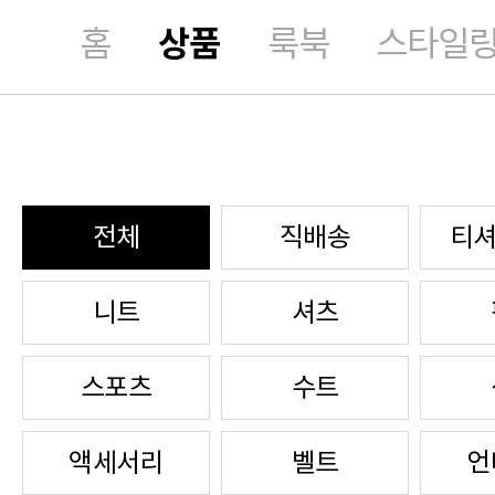
홈
상품
룩북
스타일
전체
직배송
티셔
니트
셔츠
스포츠
수트
액세서리
벨트
언