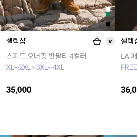
셀렉샵
셀렉
스피드 오버핏 반팔티 4컬러
LA 
XL~2XL - 3XL~4XL
FRE
35,000
36,