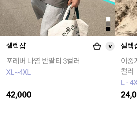
셀렉샵
셀렉
포레버 나염 반팔티 3컬러
이중지
컬러
XL~4XL
L - 4
42,000
24,