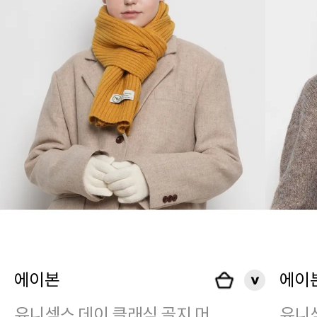
에이본
에이
유니섹스 데이 클래식 골지 머
유니섹