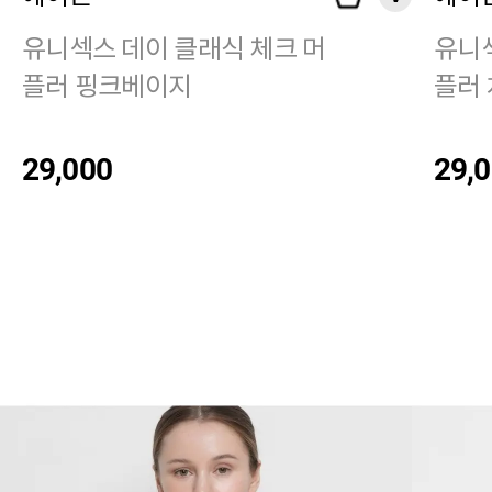
유니섹스 데이 클래식 체크 머
유니섹
플러 핑크베이지
플러
29,000
29,