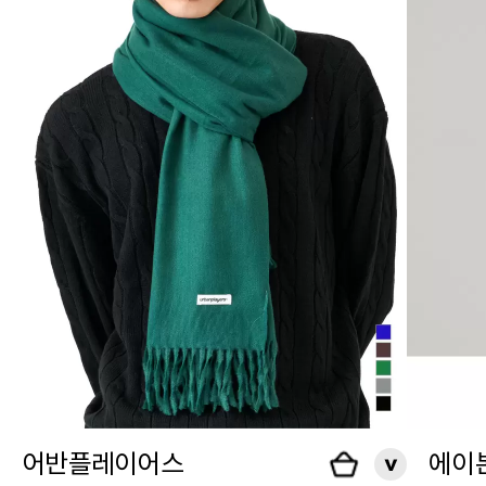
어반플레이어스
에이