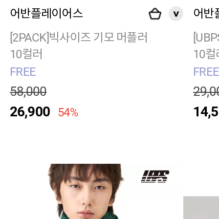
어반플레이어스
어반
[2PACK]빅사이즈 기모 머플러
[UB
10컬러
10컬
FREE
FRE
58,000
29,0
26,900
14,
54%