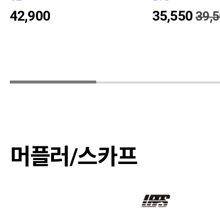
42,900
35,550
39,
머플러/스카프