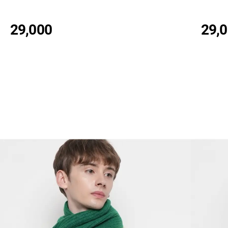
29,000
29,