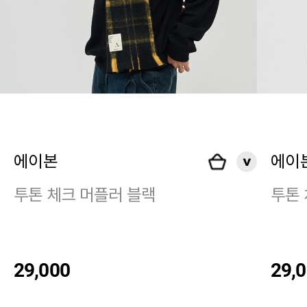
에이본
에이
투톤 체크 머플러 블랙
투톤 
29,000
29,