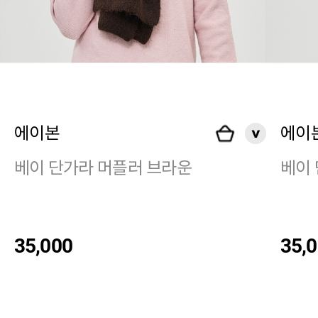
에이본
에이
베이 단가라 머플러 브라운
베이 
35,000
35,