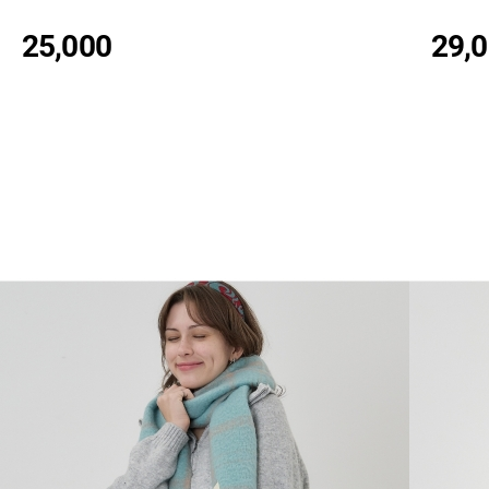
25,000
29,