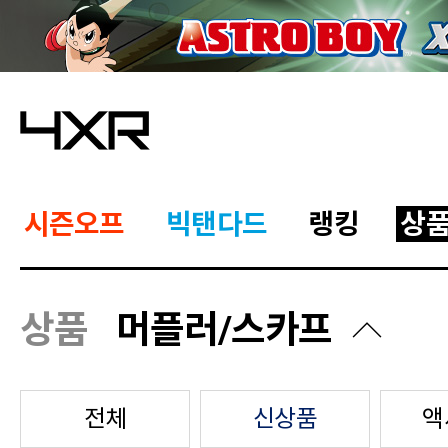
시즌오프
빅탠다드
랭킹
상
상품
머플러/스카프
전체
신상품
액