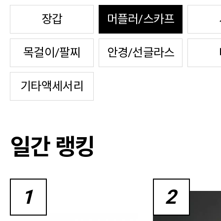
장갑
머플러/스카프
목걸이/팔찌
안경/선글라스
기타액세서리
일간 랭킹
1
2