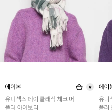
에이본
에이
유니섹스 데이 클래식 체크 머
유니섹
플러 아이보리
플러