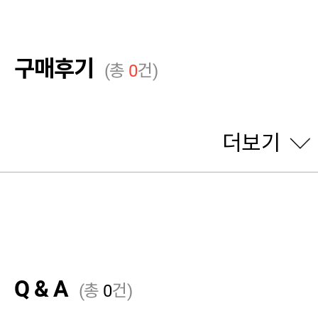
구매후기
(총
0
건)
더보기
Q & A
(총
0
건)