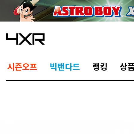
시즌오프
빅탠다드
랭킹
상