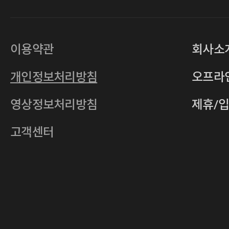
대표
손일락,고윤수
상호
(주)티그린
사업자등록번호
201-86-19106
이용약관
회사소
통신판매업
2011-서울중구-0149
개인정보처리방침
오프라
전자우편
4xrcompany@naver.com
영상정보처리방침
제휴/
주소
서울특별시 중구 다산로14길 12 (신당
호스팅사업자
(주)이퀴닉스
고객센터