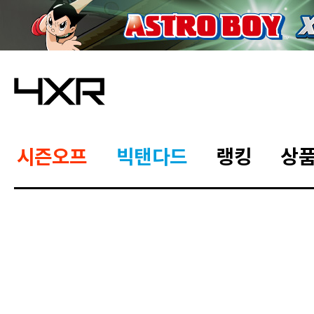
시즌오프
빅탠다드
랭킹
상