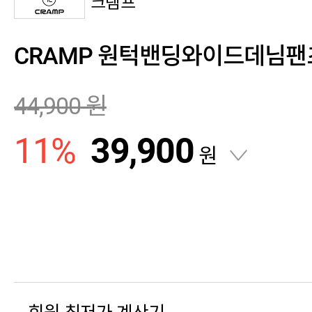
크램프
CRAMP 원턱밴딩와이드데님팬
44,900
원
11
%
39,900
원