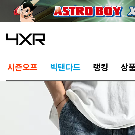
시즌오프
빅탠다드
랭킹
상