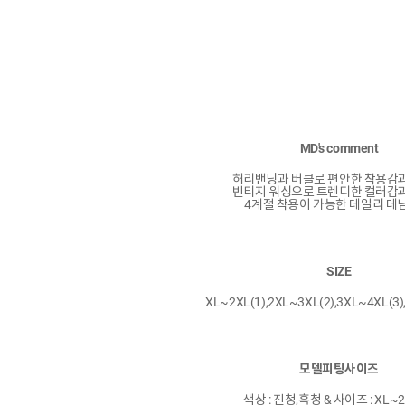
MD's comment
허리밴딩과 버클로 편안한 착용감
빈티지 워싱으로 트렌디한 컬러감
4계절 착용이 가능한 데일리 데
SIZE
XL~2XL(1),2XL~3XL(2),3XL~4XL(3)
모델피팅사이즈
색상 : 진청,흑청 & 사이즈 : XL~2