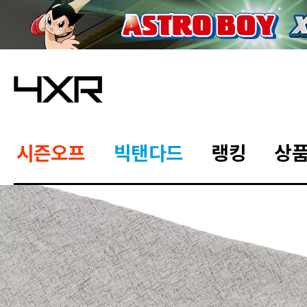
시즌오프
빅탠다드
랭킹
상