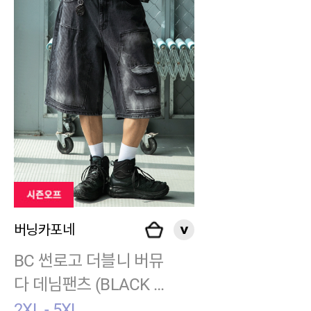
버닝카포네
BC 썬로고 더블니 버뮤
다 데님팬츠 (BLACK D
ENIM)
2XL - 5XL