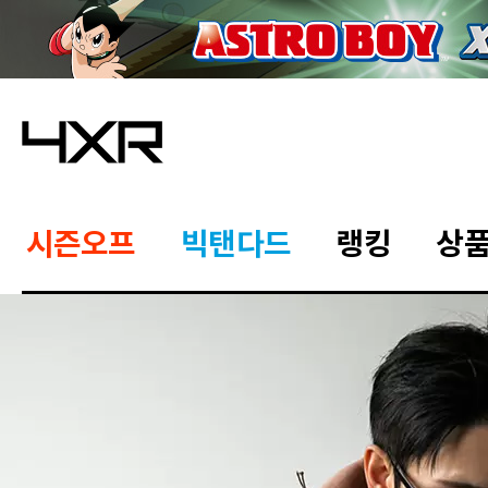
시즌오프
빅탠다드
랭킹
상