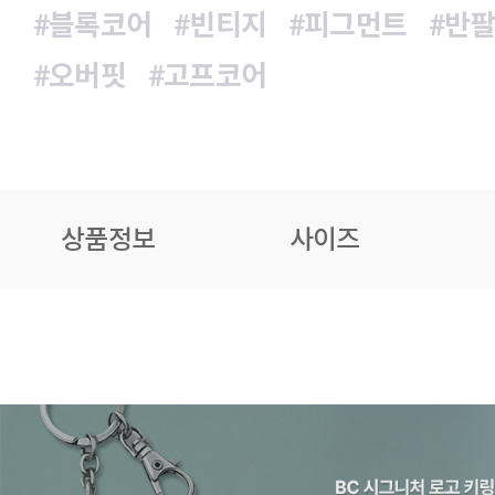
#블록코어
#빈티지
#피그먼트
#반
#오버핏
#고프코어
상품정보
사이즈