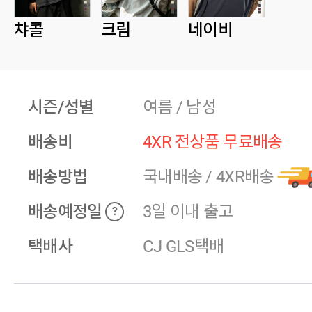
챠콜
크림
네이비
시즌/성별
여름 / 남성
배송비
4XR 전상품 무료배송
배송방법
국내배송
/
4XR배송
배송예정일
3일 이내 출고
?
택배사
CJ GLS택배