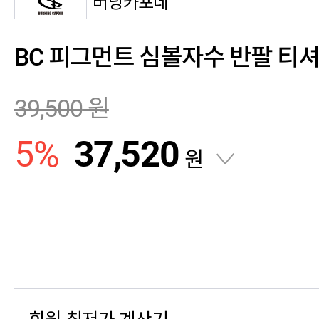
버닝카포네
BC 피그먼트 심볼자수 반팔 티셔츠
39,500
원
5
%
37,520
원