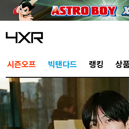
시즌오프
빅탠다드
랭킹
상