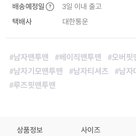
배송예정일
3일 이내 출고
?
택배사
대한통운
#남자맨투맨
#베이직맨투맨
#오버핏
#남자기모맨투맨
#남자티셔츠
#남자
#루즈핏맨투맨
상품정보
사이즈