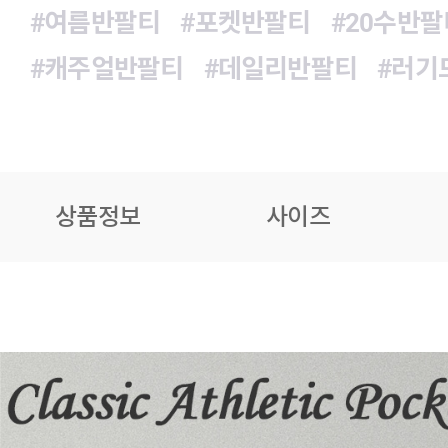
#여름반팔티
#포켓반팔티
#20수반팔
#캐주얼반팔티
#데일리반팔티
#러기
상품정보
사이즈