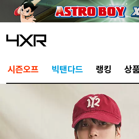
시즌오프
빅탠다드
랭킹
상