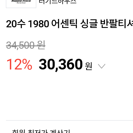
러기드하우스
20수 1980 어센틱 싱글 반팔티
34,500
원
12
%
30,360
원