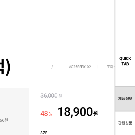
검
좋
장
멤
내
빅탠다드
시즌오프
색
아
바
버
요
구
페
목
니
이
록
지
랙)
QUICK
TAB
AC26SSF0102
조회수
5,022
/
36,000
원
제품정보
18,900
48
원
%
766원
관련상품
SIZE