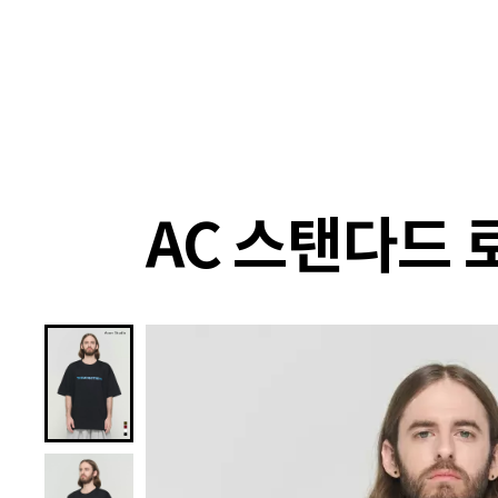
랭킹
상품
셀렉
4XR
AC 스탠다드 