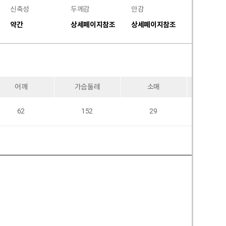
신축성
두께감
안감
비침
약간
상세페이지참조
상세페이지참조
없음
어깨
가슴둘레
소매
암홀
62
152
29