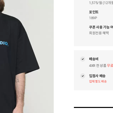
이
1,575/월 (12
자
팝
포인트
업
189P
쿠폰 사용 가능 
회원전용 혜택
배송비
4XR 전 상품
무
입점사 배송
업체 별도 배송