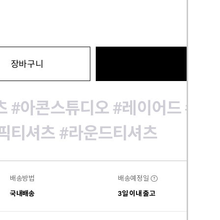
바로구
장바구니
츠
#아콘스튜디오
#레이어드
#빅
픽티셔츠
#라운드티셔츠
배송방법
배송예정일
?
국내배송
3일 이내 출고