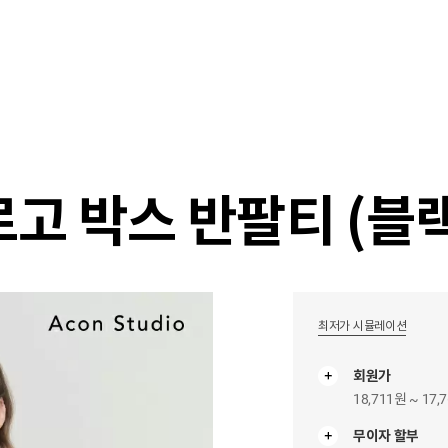
샵
매거진
스타일 룸
이벤트/세일
매장안
로고 박스 반팔티 (블
최저가 시뮬레이션
회원가
18,711원 ~ 17,
무이자 할부
무