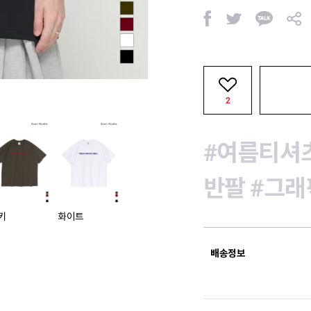
페
트
카
공
이
위
카
유
스
터
오
북
톡
2
#여름티셔
반팔
#그래
키
화이트
배송정보