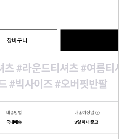
바로구
장바구니
셔츠
#라운드티셔츠
#여름티셔츠
드
#빅사이즈
#오버핏반팔
배송방법
배송예정일
?
국내배송
3일 이내 출고