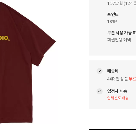
이
1,575/월 (12
자
팝
포인트
업
189P
쿠폰 사용 가능 
회원전용 혜택
배송비
4XR 전 상품
무
입점사 배송
업체 별도 배송