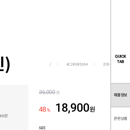
검
좋
장
멤
내
빅탠다드
시즌오프
색
아
바
버
요
구
페
목
니
이
록
지
인)
QUICK
TAB
AC26SSF0104
조회수
4,922
/
36,000
원
제품정보
18,900
48
원
%
766원
관련상품
SIZE