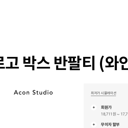
샵
매거진
스타일 룸
이벤트/세일
매장안
로고 박스 반팔티 (와
최저가 시뮬레이션
회원가
18,711원 ~ 17,
무이자 할부
무