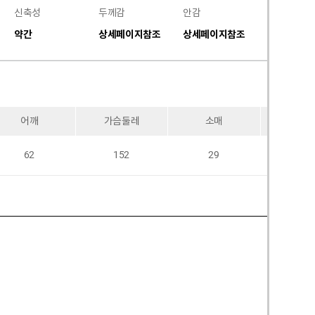
신축성
두께감
안감
비침
약간
상세페이지참조
상세페이지참조
없음
어깨
가슴둘레
소매
암홀
62
152
29