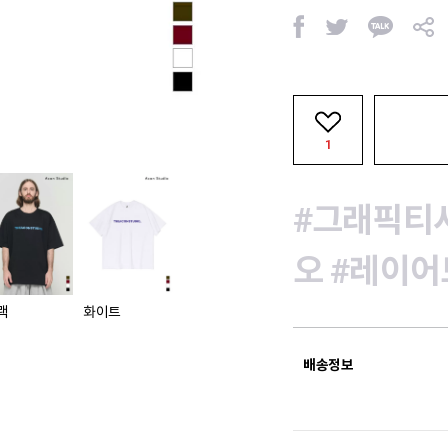
페
트
카
공
이
위
카
유
스
터
오
북
톡
1
#그래픽티
오
#레이어
랙
화이트
배송정보