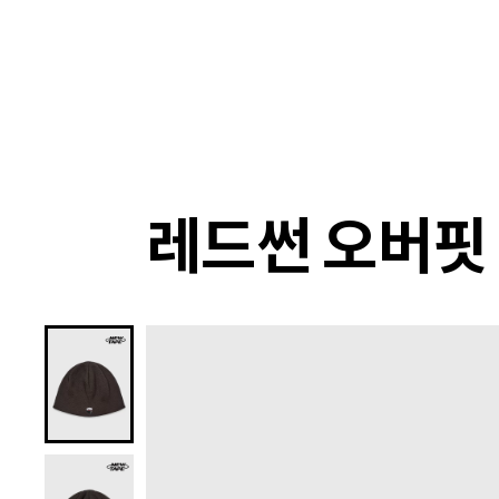
랭킹
상품
셀렉
4XR
레드썬 오버핏 