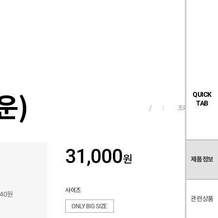
검
좋
장
멤
내
빅탠다드
시즌오프
색
아
바
버
요
구
페
목
니
이
록
지
운)
QUICK
TAB
조회수
169
/
31,000
원
제품정보
사이즈
040원
관련상품
ONLY BIG SIZE