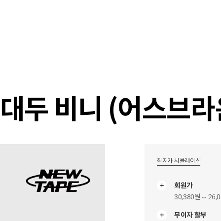
샵
매거진
스타일 룸
이벤트/세일
매장안
대두 비니 (어스브라
최저가 시뮬레이션
회원가
30,380원 ~ 26,
무이자 할부
무