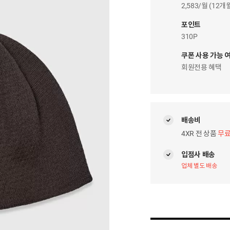
이
2,583/월 (12
자
팝
포인트
업
310P
쿠폰 사용 가능 
회원전용 혜택
배송비
4XR 전 상품
무
입점사 배송
업체 별도 배송