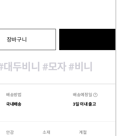
바로구
장바구니
#대두비니
#모자
#비니
배송방법
배송예정일
?
국내배송
3일 이내 출고
안감
소재
계절