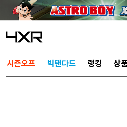
시즌오프
빅탠다드
랭킹
상