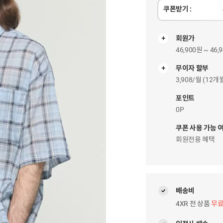
쿠폰받기 :
회원가
46,900원 ~ 46,
무이자 할부
무
이
3,908/월 (12
자
팝
포인트
업
0P
쿠폰 사용 가능 
회원전용 혜택
배송비
4XR 전 상품
무