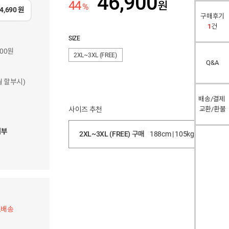
46,900
44
원
%
4,690
원
구매후기
1
건
SIZE
900원
2XL~3XL (FREE)
Q&A
개월 할부시)
배송/결제
사이즈 추천
교환/환불
여부
2XL~3XL (FREE) 구매
188cm | 105kg
작음
료배송