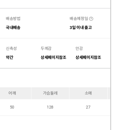
배송방법
배송예정일
?
국내배송
3일 이내 출고
신축성
두께감
안감
비침
약간
상세페이지참조
상세페이지참조
없음
어깨
가슴둘레
소매
암홀
50
128
27