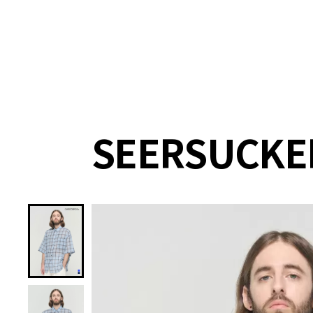
랭킹
상품
셀렉
4XR
SEERSUCKER