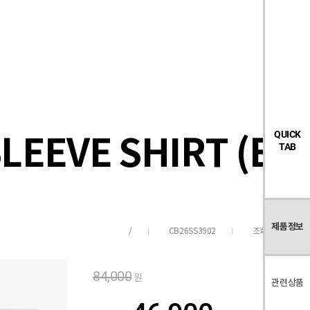
검
좋
장
멤
내
빅탠다드
시즌오프
색
아
바
버
요
구
페
목
니
이
록
지
EEVE SHIRT (BL
QUICK
TAB
제품정보
CB26SS3902
조회수
231
/
84,000
원
관련상품