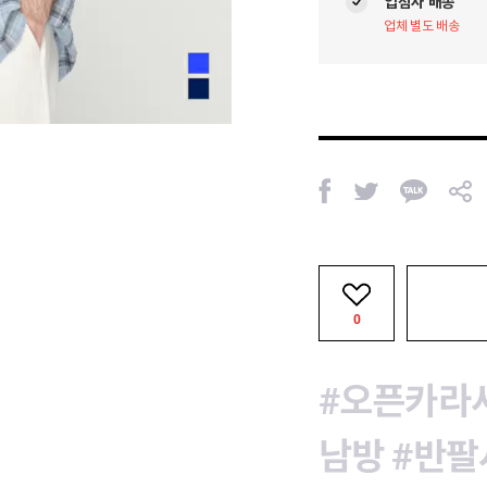
입점사 배송
업체 별도 배송
페
트
카
공
이
위
카
유
스
터
오
북
톡
0
#오픈카라
남방
#반팔