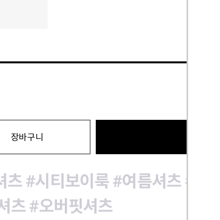
바로구
장바구니
셔츠
#시티보이룩
#여름셔츠
#카
셔츠
#오버핏셔츠