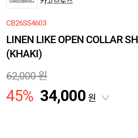
카고브로스
CB26SS4603
LINEN LIKE OPEN COLLAR S
(KHAKI)
62,000
원
45
%
34,000
원