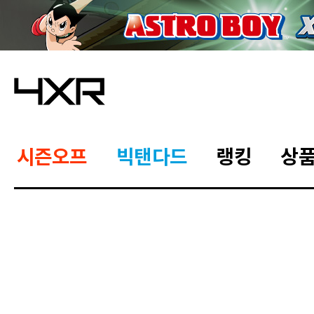
시즌오프
빅탠다드
랭킹
상