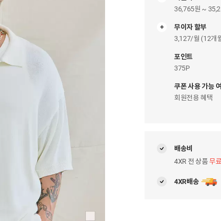
36,765원 ~ 35,
무이자 할부
무
이
3,127/월 (12
자
팝
포인트
업
375P
쿠폰 사용 가능 
회원전용 혜택
배송비
4XR 전 상품
무
4XR배송