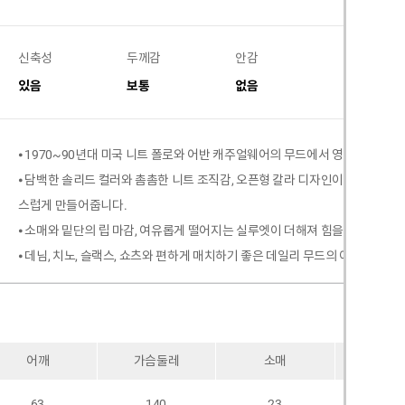
신축성
두께감
안감
비침
있음
보통
없음
없음
⦁ 1970~90년대 미국 니트 폴로와 어반 캐주얼웨어의 무드에서 영감을 받은 
⦁ 담백한 솔리드 컬러와 촘촘한 니트 조직감, 오픈형 칼라 디자인이 어우러져
스럽게 만들어줍니다.
⦁ 소매와 밑단의 립 마감, 여유롭게 떨어지는 실루엣이 더해져 힘을 뺀 듯한 
⦁ 데님, 치노, 슬랙스, 쇼츠와 편하게 매치하기 좋은 데일리 무드의 어반클래식
어깨
가슴둘레
소매
암홀
63
140
23
54