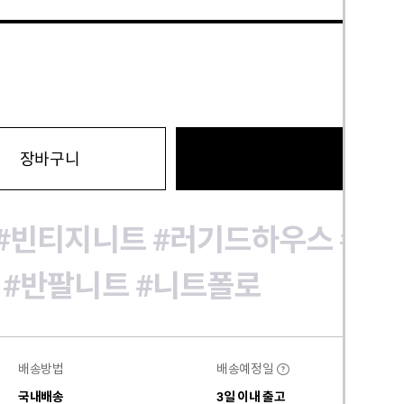
바로구
장바구니
#빈티지니트
#러기드하우스
#데
#반팔니트
#니트폴로
배송방법
배송예정일
?
국내배송
3일 이내 출고