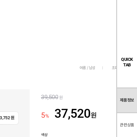
검
좋
장
멤
내
빅탠다드
시즌오프
색
아
바
버
요
구
페
목
니
이
록
지
QUICK
TAB
조회수
526
여름 / 남성
39,500
원
제품정보
37,520
5
원
%
3,752
원
관련상품
색상