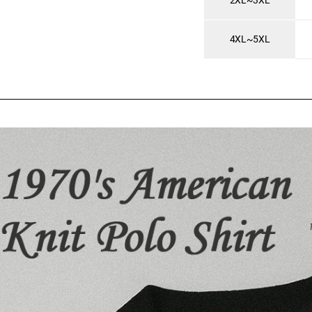
2XL~3XL
4XL~5XL