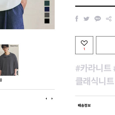
페
트
카
공
이
위
카
유
스
터
오
북
톡
1
#카라니트
클래식니트
콜
이
다
전
음
배송정보