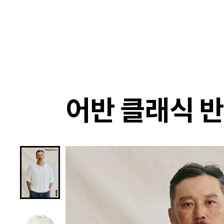
랭킹
상품
셀렉
4XR
어반 클래식 