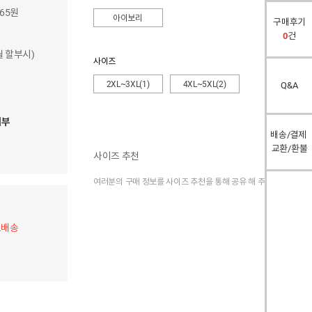
265원
아이보리
구매후기
0
건
개월 할부시)
사이즈
2XL~3XL(1)
4XL~5XL(2)
Q&A
여부
배송/결제
교환/환불
사이즈 추천
여러분의 구매 정보를 사이즈 추천을 통해 공유 해 주세요.
료배송