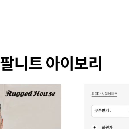
샵
매거진
스타일 룸
이벤트/세일
매장안
반팔니트 아이보리
최저가 시뮬레이션
쿠폰받기 :
회원가