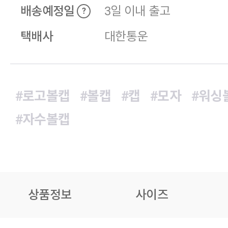
배송예정일
3일 이내 출고
?
택배사
대한통운
#로고볼캡
#볼캡
#캡
#모자
#워싱
#자수볼캡
상품정보
사이즈