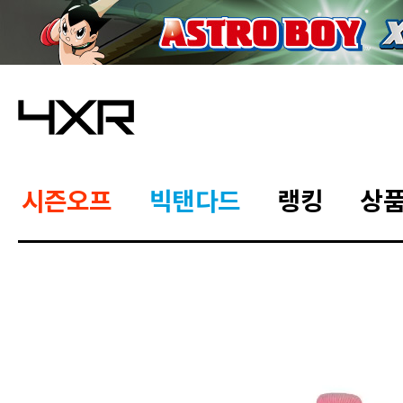
시즌오프
빅탠다드
랭킹
상