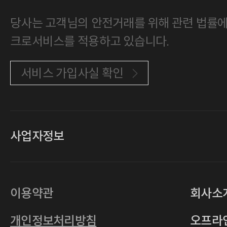
당사는 고객님의 안전거래를 위해 관련 법률에 
크로서비스를 적용하고 있습니다.
서비스 가입사실 확인
사업자정보
대표
손일락,고윤수
상호
(주)티그린
사업자등록번호
201-86-19106
이용약관
회사소
통신판매업
2011-서울중구-0149
개인정보처리방침
오프라