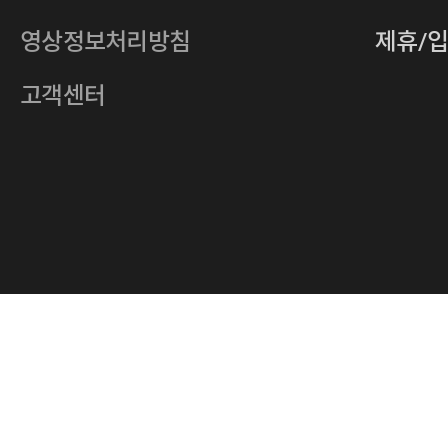
전자우편
4xrcompany@naver.com
영상정보처리방침
제휴/
주소
서울특별시 중구 다산로14길 12 (신당
호스팅사업자
(주)이퀴닉스
고객센터